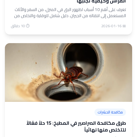
الفراش وكيفية تجنبها
تعرف على أهم 10 أسباب لظهور البق في المنزل، من السفر والأثاث
المستعمل إلى انتقاله من الجيران. دليل شامل للوقاية والتخلص من
بق الفراش مع نصائح الخبراء من الشهاب كنترول.
📅 2026-01-16
⏱ 10 دقائق
مكافحة الحشرات
طرق مكافحة الصراصير في المطبخ: 15 حلاً فعّالاً
للتخلص منها نهائياً