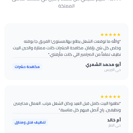
المملكة
★
★
★
★
★
"والله ما توقعت الشغل يطلع بهالمستوى! الفريق جا بوقته
وخلص كل شي بإتقان. مكافحة الحشرات كانت ممتازة والحين البيت
نظيف تماماً من الصراصير اللي كانت مأرقتني."
أبو محمد الشمري
مكافحة حشرات
حي النرجس
★
★
★
★
★
"نظفوا البيت كامل قبل العيد وكان الشغل مرتب. العمال محترمين
ونظيفين. راح أتصل فيهم كل مناسبة."
أم خالد
تنظيف فلل ومنازل
حي الملز