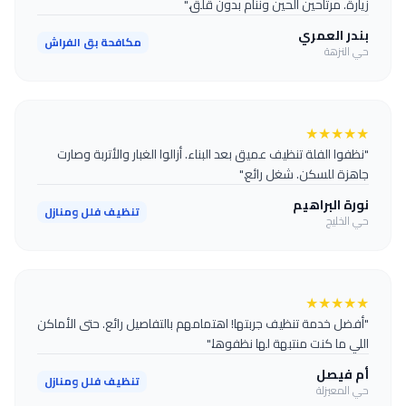
زيارة. مرتاحين الحين وننام بدون قلق."
بندر العمري
مكافحة بق الفراش
حي النزهة
★
★
★
★
★
"نظفوا الفلة تنظيف عميق بعد البناء. أزالوا الغبار والأتربة وصارت
جاهزة للسكن. شغل رائع."
نورة البراهيم
تنظيف فلل ومنازل
حي الخليج
★
★
★
★
★
"أفضل خدمة تنظيف جربتها! اهتمامهم بالتفاصيل رائع. حتى الأماكن
اللي ما كنت منتبهة لها نظفوها."
أم فيصل
تنظيف فلل ومنازل
حي المعيزلة