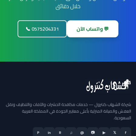
خلال دقائق
💬 واتساب الآن
📞 0575204331
شركة الشهاب كنترول — خدمات مكافحة الحشرات والآفات والتنظيف ونقل
العفش والصيانة المنزلية بأعلى معايير الجودة في المملكة العربية
السعودية.
P
in
R
♫
@
📷
▶
𝕏
f