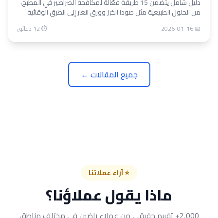
دليل شامل يتضمن 15 طريقة فعّالة لمكافحة الصراصير في المطبخ،
من الحلول الطبيعية مثل صودا الخبز وورق الغار إلى الطرق الوقائية
والمعالجة الاحترافية. نصائح عملية من خبراء الشهاب كنترول.
📅 2026-01-16
⏱ 12 دقائق
جميع المقالات ←
⭐ آراء عملائنا
ماذا يقول عملاؤنا؟
2,000+ تقييم حقيقي من عملاء راضين في مختلف مناطق