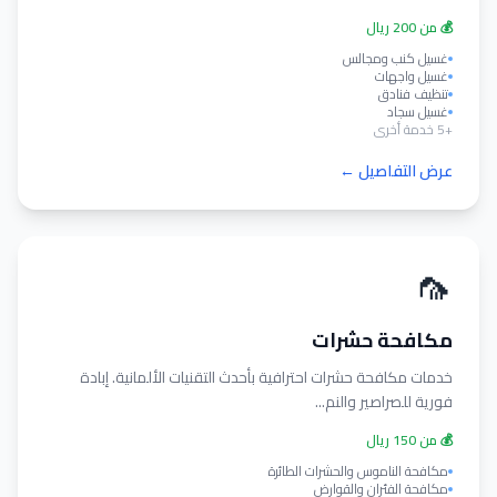
💰 من 200 ريال
غسيل كنب ومجالس
غسيل واجهات
تنظيف فنادق
غسيل سجاد
+5 خدمة أخرى
عرض التفاصيل ←
🦟
مكافحة حشرات
خدمات مكافحة حشرات احترافية بأحدث التقنيات الألمانية. إبادة
فورية للصراصير والنم...
💰 من 150 ريال
مكافحة الناموس والحشرات الطائرة
مكافحة الفئران والقوارض