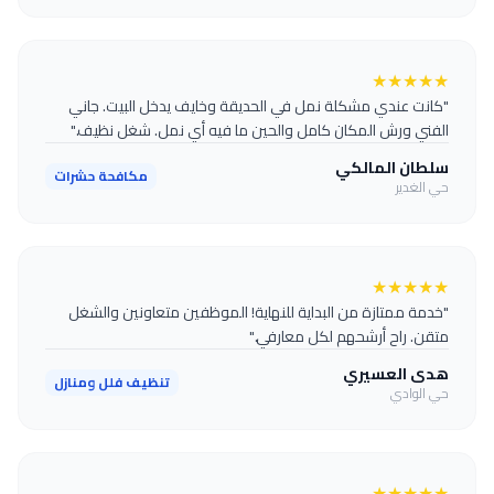
★
★
★
★
★
"كانت عندي مشكلة نمل في الحديقة وخايف يدخل البيت. جاني
الفني ورش المكان كامل والحين ما فيه أي نمل. شغل نظيف."
سلطان المالكي
مكافحة حشرات
حي الغدير
★
★
★
★
★
"خدمة ممتازة من البداية للنهاية! الموظفين متعاونين والشغل
متقن. راح أرشحهم لكل معارفي."
هدى العسيري
تنظيف فلل ومنازل
حي الوادي
★
★
★
★
★