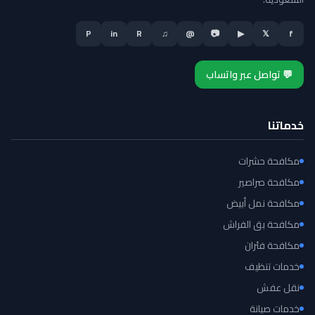
P
in
R
♫
@
📷
▶
𝕏
f
💬 تواصل عبر واتساب
خدماتنا
مكافحة حشرات
مكافحة صراصير
مكافحة نمل أبيض
مكافحة بق الفراش
مكافحة فئران
خدمات تنظيف
نقل عفش
خدمات صيانة