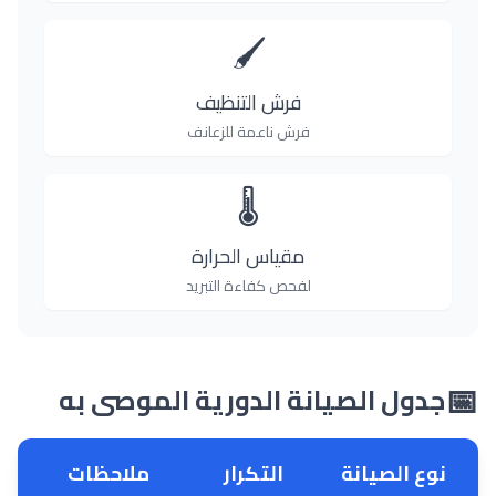
🖌️
فرش التنظيف
فرش ناعمة للزعانف
🌡️
مقياس الحرارة
لفحص كفاءة التبريد
📅
جدول الصيانة الدورية الموصى به
نوع الصيانة
التكرار
ملاحظات