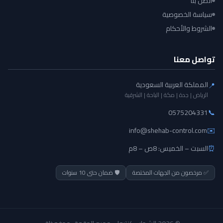
اتصل بنا
سياسة الخصوصية
الشروط والأحكام
تواصل معنا
المملكة العربية السعودية
📍
الرياض | جدة | مكة | الباحة | الشرقية
0575204331
📞
info@shehab-control.com
✉️
⏰
السبت – الخميس: 8ص – 8م
✅ مرخصون من الجهات المختصة
🛡️ ضمان حتى 10 سنوات