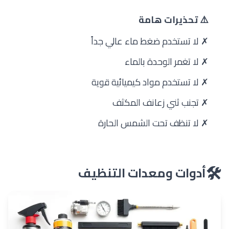
⚠️ تحذيرات هامة
✗ لا تستخدم ضغط ماء عالي جداً
✗ لا تغمر الوحدة بالماء
✗ لا تستخدم مواد كيميائية قوية
✗ تجنب ثني زعانف المكثف
✗ لا تنظف تحت الشمس الحارة
🛠️
أدوات ومعدات التنظيف