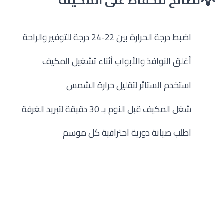
💡
نصائح للحفاظ على المكيف
اضبط درجة الحرارة بين 22-24 درجة للتوفير والراحة
1
أغلق النوافذ والأبواب أثناء تشغيل المكيف
2
استخدم الستائر لتقليل حرارة الشمس
3
شغل المكيف قبل النوم بـ 30 دقيقة لتبريد الغرفة
4
اطلب
صيانة دورية احترافية
كل موسم
5
❄️ احصل على خدمة تنظيف
وصيانة احترافية
فريقنا المتخصص جاهز لتنظيف وصيانة مكيفات