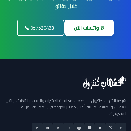
خلال دقائق
💬 واتساب الآن
📞 0575204331
شركة الشهاب كنترول — خدمات مكافحة الحشرات والآفات والتنظيف ونقل
العفش والصيانة المنزلية بأعلى معايير الجودة في المملكة العربية
السعودية.
P
in
R
♫
@
📷
▶
𝕏
f