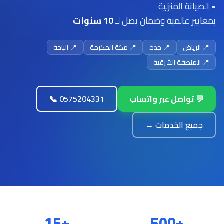
• الصيانة المنزلية
بمعايير عالمية وضمان يصل لـ
10 سنوات
📍 الرياض
📍 جدة
📍 مكة المكرمة
📍 الباحة
📍 المنطقة الشرقية
💬 تواصل عبر واتساب
📞 0575204331
جميع الخدمات ←
+15
+500