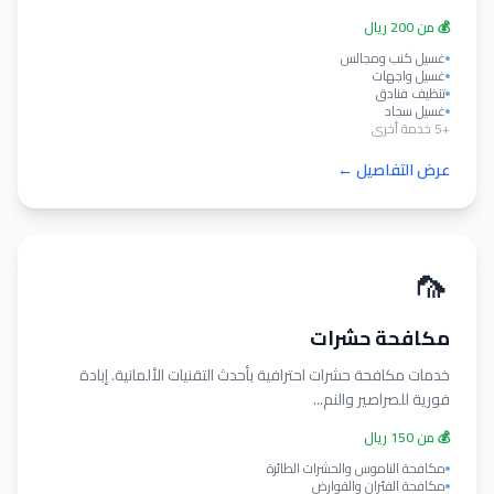
💰 من 200 ريال
غسيل كنب ومجالس
غسيل واجهات
تنظيف فنادق
غسيل سجاد
+5 خدمة أخرى
عرض التفاصيل ←
🦟
مكافحة حشرات
خدمات مكافحة حشرات احترافية بأحدث التقنيات الألمانية. إبادة
فورية للصراصير والنم...
💰 من 150 ريال
مكافحة الناموس والحشرات الطائرة
مكافحة الفئران والقوارض