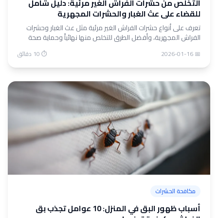
التخلص من حشرات الفراش الغير مرئية: دليل شامل
للقضاء على عث الغبار والحشرات المجهرية
تعرف على أنواع حشرات الفراش الغير مرئية مثل عث الغبار وحشرات
الفراش المجهرية، وأفضل الطرق للتخلص منها نهائياً وحماية صحة
عائلتك.
📅 2026-01-16
⏱ 10 دقائق
مكافحة الحشرات
أسباب ظهور البق في المنزل: 10 عوامل تجذب بق