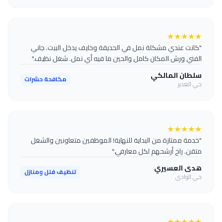
★
★
★
★
★
"كانت عندي مشكلة نمل في الحديقة وخايف يدخل البيت. جاني
الفني ورش المكان كامل والحين ما فيه أي نمل. شغل نظيف."
سلطان المالكي
مكافحة حشرات
حي الغدير
★
★
★
★
★
"خدمة ممتازة من البداية للنهاية! الموظفين متعاونين والشغل
متقن. راح أرشحهم لكل معارفي."
هدى العسيري
تنظيف فلل ومنازل
حي الوادي
★
★
★
★
★