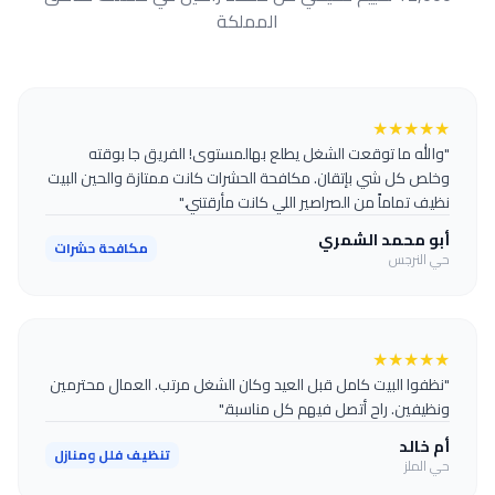
المملكة
★
★
★
★
★
"والله ما توقعت الشغل يطلع بهالمستوى! الفريق جا بوقته
وخلص كل شي بإتقان. مكافحة الحشرات كانت ممتازة والحين البيت
نظيف تماماً من الصراصير اللي كانت مأرقتني."
أبو محمد الشمري
مكافحة حشرات
حي النرجس
★
★
★
★
★
"نظفوا البيت كامل قبل العيد وكان الشغل مرتب. العمال محترمين
ونظيفين. راح أتصل فيهم كل مناسبة."
أم خالد
تنظيف فلل ومنازل
حي الملز