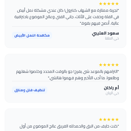
★
★
★
★
★
"تجربة ممتازة مع الشهاب كنترول! كان عندي مشكلة نمل أبيض
في الفلة وخفت على الأثاث، جاني الفني وعالج الموضوع باحترافية
عالية. أنصح فيهم بقوة."
سعود العتيبي
مكافحة النمل الأبيض
حي الملقا
★
★
★
★
★
"التزامهم بالموعد شي يفرح! جو بالوقت المحدد وخلصوا شغلهم
وطلعوا. ما أحب التأخير وهم فهموا هالشي."
أم راكان
تنظيف فلل ومنازل
حي الريان
★
★
★
★
★
"كنت خايف من البق والحمدلله الفريق عالج الموضوع من أول