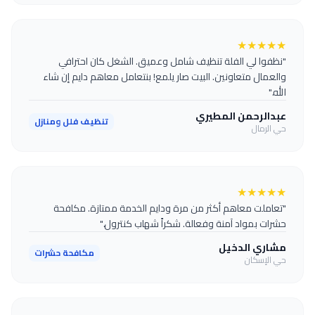
★
★
★
★
★
"نظفوا لي الفلة تنظيف شامل وعميق. الشغل كان احترافي
والعمال متعاونين. البيت صار يلمع! بنتعامل معاهم دايم إن شاء
الله."
عبدالرحمن المطيري
تنظيف فلل ومنازل
حي الرمال
★
★
★
★
★
"تعاملت معاهم أكثر من مرة ودايم الخدمة ممتازة. مكافحة
حشرات بمواد آمنة وفعالة. شكراً شهاب كنترول."
مشاري الدخيل
مكافحة حشرات
حي الإسكان