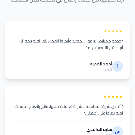
★
★
★
★
★
"خدمة ممتازة، التزموا بالموعد وأنجزوا العمل باحترافية تامة. لن
أتردد في التوصية بهم."
أحمد العمري
أ
الرياض
★
★
★
★
★
"أفضل شركة مكافحة حشرات تعاملت معها، نتائج رائعة والمبيدات
آمنة تماماً على أطفالي."
سارة الغامدي
س
جدة