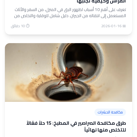
الفراش وكيفية تجنبها
تعرف على أهم 10 أسباب لظهور البق في المنزل، من السفر والأثاث
المستعمل إلى انتقاله من الجيران. دليل شامل للوقاية والتخلص من
بق الفراش مع نصائح الخبراء من الشهاب كنترول.
📅 2026-01-16
⏱ 10 دقائق
مكافحة الحشرات
طرق مكافحة الصراصير في المطبخ: 15 حلاً فعّالاً
للتخلص منها نهائياً