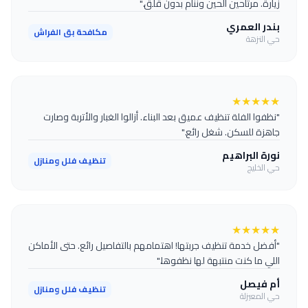
زيارة. مرتاحين الحين وننام بدون قلق."
بندر العمري
مكافحة بق الفراش
حي النزهة
★
★
★
★
★
"نظفوا الفلة تنظيف عميق بعد البناء. أزالوا الغبار والأتربة وصارت
جاهزة للسكن. شغل رائع."
نورة البراهيم
تنظيف فلل ومنازل
حي الخليج
★
★
★
★
★
"أفضل خدمة تنظيف جربتها! اهتمامهم بالتفاصيل رائع. حتى الأماكن
اللي ما كنت منتبهة لها نظفوها."
أم فيصل
تنظيف فلل ومنازل
حي المعيزلة