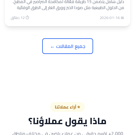
دليل شامل يتضمن 15 طريقة فعّالة لمكافحة الصراصير في المطبخ،
من الحلول الطبيعية مثل صودا الخبز وورق الغار إلى الطرق الوقائية
والمعالجة الاحترافية. نصائح عملية من خبراء الشهاب كنترول.
📅 2026-01-16
⏱ 12 دقائق
جميع المقالات ←
⭐ آراء عملائنا
ماذا يقول عملاؤنا؟
2,000+ تقييم حقيقي من عملاء راضين في مختلف مناطق