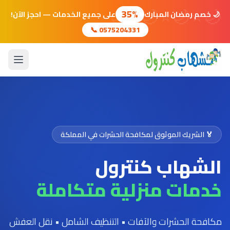
🌙
⭐
🌙
⭐
🌙
⭐
🌙
35%
🌙 خصم رمضان المبارك
على جميع الخدمات — احجز الآن!
📞 0575204331
🏅 الشريك الموثوق لمكافحة الحشرات في المملكة
الشهاب كنترول
خدمات منزلية متكاملة
مكافحة الحشرات والآفات • التنظيف الشامل • نقل العفش