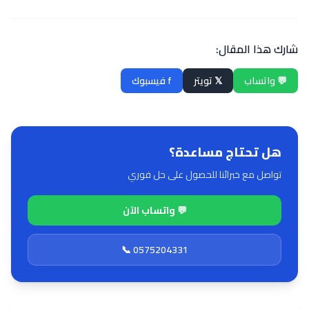
شارك هذا المقال:
💬 واتساب
𝕏 تويتر
f فيسبوك
هل تحتاج مساعدة؟
تواصل مع خبرائنا للحصول على حل فوري
💬 واتساب الآن
📞 0575204331