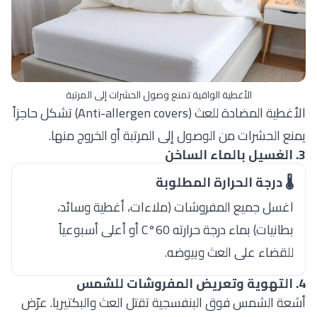
الأغطية الواقية تمنع وصول الحشرات إلى المرتبة
الأغطية المضادة للعث (Anti-allergen covers) تشكل حاجزاً
يمنع الحشرات من الوصول إلى المرتبة أو الخروج منها.
3. الغسيل بالماء الساخن
🌡️ درجة الحرارة المطلوبة
اغسل جميع المفروشات (ملاءات، أغطية وسائد،
بطانيات) بماء درجة حرارته 60°C أو أعلى أسبوعياً
للقضاء على العث وبيوضه.
4. التهوية وتعريض المفروشات للشمس
أشعة الشمس فوق البنفسجية تقتل العث والبكتيريا. عرّض