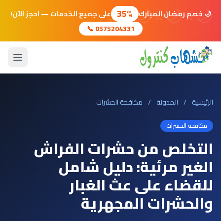
🌙
⭐
🌙
⭐
🌙
⭐
🌙
35%
🌙 خصم رمضان المبارك
على جميع الخدمات — احجز الآن!
📞 0575204331
الرئيسية
/
المدونة
/
مكافحة الحشرات
مكافحة الحشرات
التخلص من حشرات الفراش
الغير مرئية: دليل شامل
للقضاء على عث الغبار
والحشرات المجهرية