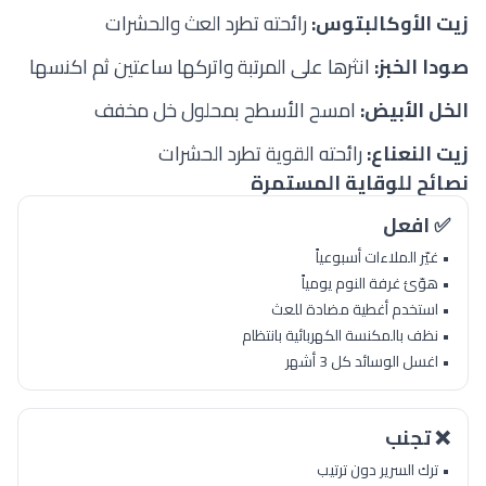
زيت الأوكالبتوس:
رائحته تطرد العث والحشرات
صودا الخبز:
انثرها على المرتبة واتركها ساعتين ثم اكنسها
الخل الأبيض:
امسح الأسطح بمحلول خل مخفف
زيت النعناع:
رائحته القوية تطرد الحشرات
نصائح للوقاية المستمرة
✅ افعل
• غيّر الملاءات أسبوعياً
• هوّئ غرفة النوم يومياً
• استخدم أغطية مضادة للعث
• نظف بالمكنسة الكهربائية بانتظام
• اغسل الوسائد كل 3 أشهر
❌ تجنب
• ترك السرير دون ترتيب