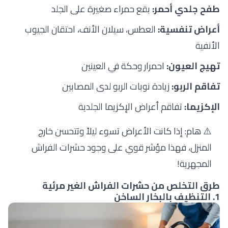
طفح جلدي أحمر:
بقع حمراء صغيرة على الجلد
أعراض تنفسية:
العطس، سيلان الأنف، احتقان الجيوب
الأنفية
تهيج العيون:
احمرار وحكة في العينين
تفاقم الربو:
زيادة نوبات الربو لدى المصابين
الإكزيما:
تفاقم أعراض الإكزيما الجلدية
⚠️ هام: إذا كانت الأعراض تسوء ليلاً وتتحسن خارج
المنزل، فهذا مؤشر قوي على وجود حشرات الفراش
المجهرية!
طرق التخلص من حشرات الفراش الغير مرئية
1. التنظيف بالبخار الساخن