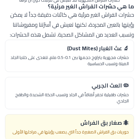
حشرات الفراش المجهرية قد تعيش في مرتبتك دون أن تراها
ما هي حشرات الفراش الغير مرئية؟
حشرات الفراش الغير مرئية هي كائنات دقيقة جداً لا يمكن
رؤيتها بالعين المجردة، لكنها تعيش في أسرّتنا ومفروشاتنا
وتسبب العديد من المشاكل الصحية. تشمل هذه الحشرات:
🔬 عث الغبار (Dust Mites)
حشرات مجهرية يتراوح حجمها بين 0.1-0.5 ملم، تتغذى على خلايا الجلد
الميتة وتسبب الحساسية
🦠 العث الجربي
حشرات طفيلية تحفر أنفاقاً في الجلد وتسبب الحكة الشديدة والطفح
الجلدي
🐜 صغار بق الفراش
حوريات بق الفراش الصغيرة جداً التي يصعب رؤيتها في مراحلها الأولى