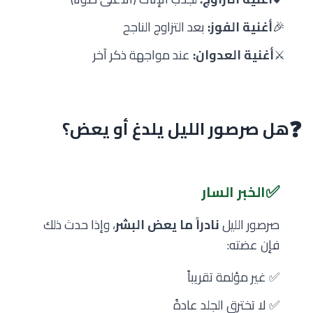
🎉
أغنية الفوز:
بعد التزاوج الناجح
⚔️
أغنية العدوان:
عند مواجهة ذكر آخر
❓
هل صرصور الليل يلدغ أو يعض؟
✅
الخبر السار
صرصور الليل
نادراً ما يعض البشر
، وإذا حدث ذلك
فإن عضته:
✅ غير مؤلمة تقريباً
✅ لا تخترق الجلد عادةً