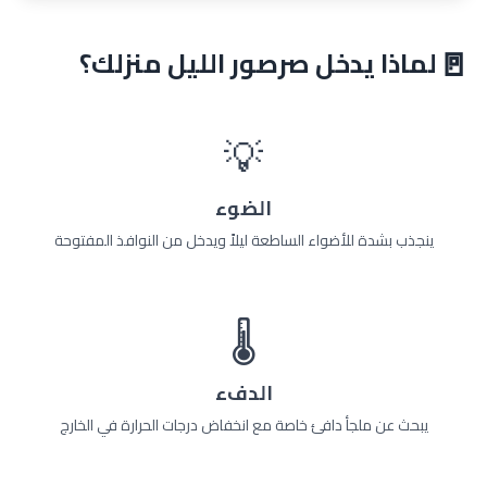
🚪
لماذا يدخل صرصور الليل منزلك؟
💡
الضوء
ينجذب بشدة للأضواء الساطعة ليلاً ويدخل من النوافذ المفتوحة
🌡️
الدفء
يبحث عن ملجأ دافئ خاصة مع انخفاض درجات الحرارة في الخارج