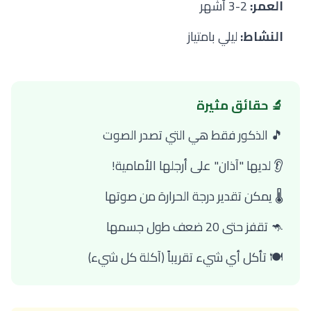
العمر:
2-3 أشهر
النشاط:
ليلي بامتياز
🔬 حقائق مثيرة
🎵 الذكور فقط هي التي تصدر الصوت
👂 لديها "آذان" على أرجلها الأمامية!
🌡️ يمكن تقدير درجة الحرارة من صوتها
🦘 تقفز حتى 20 ضعف طول جسمها
🍽️ تأكل أي شيء تقريباً (آكلة كل شيء)