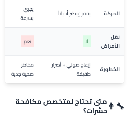
يجري
الحركة
يقفز ويطير أحياناً
بسرعة
نقل
لا
نعم
الأمراض
إزعاج صوتي + أضرار
مخاطر
الخطورة
طفيفة
صحية جدية
متى تحتاج لمتخصص مكافحة
👨‍🔧
حشرات؟