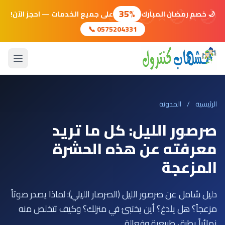
🌙
⭐
🌙
⭐
🌙
⭐
🌙
35%
🌙 خصم رمضان المبارك
على جميع الخدمات — احجز الآن!
📞 0575204331
الرئيسية
/
المدونة
صرصور الليل: كل ما تريد
معرفته عن هذه الحشرة
المزعجة
دليل شامل عن صرصور الليل (الصرصار الليلي): لماذا يصدر صوتاً
مزعجاً؟ هل يلدغ؟ أين يختبئ في منزلك؟ وكيف تتخلص منه
نهائياً بطرق طبيعية وفعالة.