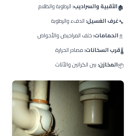
الأقبية والسراديب:
الرطوبة والظلام
🏚️
غرف الغسيل:
الدفء والرطوبة
🔧
الحمامات:
خلف المراحيض والأحواض
🚿
قرب السخانات:
مصادر الحرارة
🌡️
المخازن:
بين الكراتين والأثاث
📦