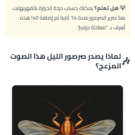
💡 هل تعلم؟
يمكنك حساب درجة الحرارة بالفهرنهايت
بعدّ صرير الصرصور لمدة 14 ثانية ثم إضافة 40! هذه
تُعرف بـ "معادلة دولبير".
لماذا يصدر صرصور الليل هذا الصوت
🎶
المزعج؟