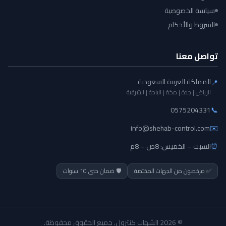
سياسة الخصوصية
الشروط والأحكام
تواصل معنا
المملكة العربية السعودية
📍
الرياض | جدة | مكة | الباحة | الشرقية
0575204331
📞
info@shehab-control.com
✉️
⏰
السبت – الخميس: 8ص – 8م
✅ مرخصون من الجهات المختصة
🛡️ ضمان حتى 10 سنوات
© 2026 الشهاب كنترول. جميع الحقوق محفوظة.