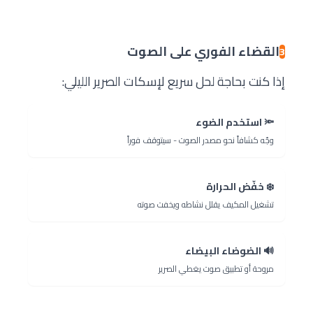
القضاء الفوري على الصوت
3
إذا كنت بحاجة لحل سريع لإسكات الصرير الليلي:
🔦 استخدم الضوء
وجّه كشافاً نحو مصدر الصوت - سيتوقف فوراً
❄️ خفّض الحرارة
تشغيل المكيف يقلل نشاطه ويخفت صوته
🔊 الضوضاء البيضاء
مروحة أو تطبيق صوت يغطي الصرير