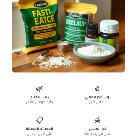
🌿
🧂
تراب الدياتومي
زيت النعناع
رشه في الزوايا
طارد طبيعي فعال
📋
🍯
فخ العسل
المصائد اللاصقة
عسل في وعاء ماء
على طول الجدران