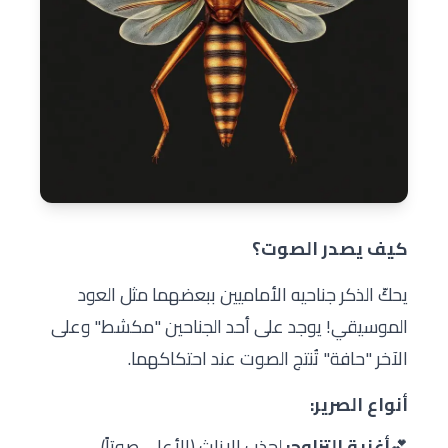
كيف يصدر الصوت؟
يحكّ الذكر جناحيه الأماميين ببعضهما مثل العود
الموسيقي! يوجد على أحد الجناحين "مكشط" وعلى
الآخر "حافة" تُنتج الصوت عند احتكاكهما.
أنواع الصرير:
💕
أغنية التزاوج:
لجذب الإناث (الأعلى صوتاً)