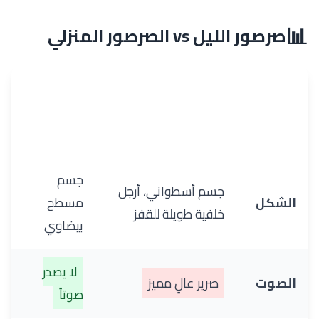
📊
صرصور الليل vs الصرصور المنزلي
🪳
الخاصية
🦗 صرصور الليل
الصرصور
المنزلي
جسم
جسم أسطواني، أرجل
الشكل
مسطح
خلفية طويلة للقفز
بيضاوي
لا يصدر
الصوت
صرير عالٍ مميز
صوتاً