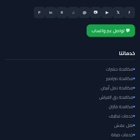
P
in
R
♫
@
📷
▶
𝕏
f
💬 تواصل عبر واتساب
خدماتنا
مكافحة حشرات
مكافحة صراصير
مكافحة نمل أبيض
مكافحة بق الفراش
مكافحة فئران
خدمات تنظيف
نقل عفش
خدمات صيانة