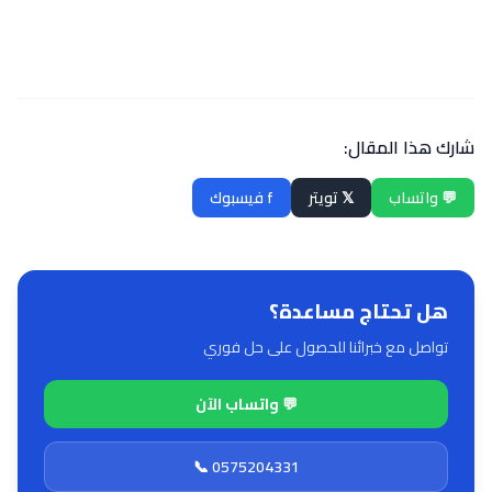
شارك هذا المقال:
💬 واتساب
𝕏 تويتر
f فيسبوك
هل تحتاج مساعدة؟
تواصل مع خبرائنا للحصول على حل فوري
💬 واتساب الآن
📞 0575204331