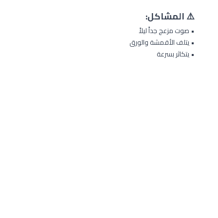
⚠️ المشاكل:
• صوت مزعج جداً ليلاً
• يتلف الأقمشة والورق
• يتكاثر بسرعة
🌙 هل صرصور الليل يحرمك من
النوم؟
فريقنا المتخصص يقدم حلولاً فعالة للتخلص من
صراصير الليل وضمان ليالٍ هادئة
احجز خدمة المكافحة الآن