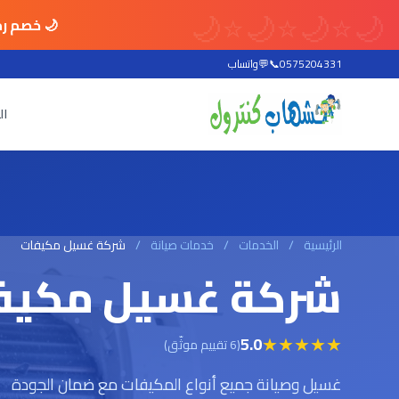
🌙
⭐
🌙
⭐
🌙
⭐
🌙
🌙 خصم رم
0575204331
📞
💬
واتساب
ال
الرئيسية
/
الخدمات
/
خدمات صيانة
/
شركة غسيل مكيفات
شركة غسيل مكيف
★
★
★
★
★
5.0
(6 تقييم موثّق)
غسيل وصيانة جميع أنواع المكيفات مع ضمان الجودة