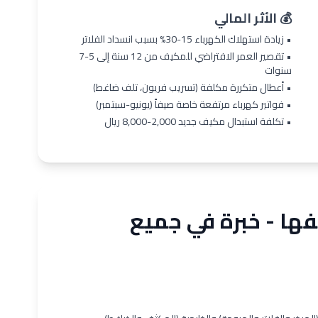
💰 الأثر المالي
• زيادة استهلاك الكهرباء 15-30% بسبب انسداد الفلاتر
• تقصير العمر الافتراضي للمكيف من 12 سنة إلى 5-7
سنوات
• أعطال متكررة مكلفة (تسريب فريون، تلف ضاغط)
• فواتير كهرباء مرتفعة خاصة صيفاً (يونيو-سبتمبر)
• تكلفة استبدال مكيف جديد 2,000-8,000 ريال
فها - خبرة في جميع