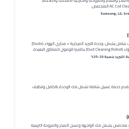
(المبخر والفلاتر والمروحة) والخارجية (المكثف والضاغط).
أنظمة التكييف المركزي في الفلل والمباني التجارية. تنظيف شامل يشمل: وحدة التبريد المركزية + مجاري الهواء (Ducts)
البعيدة.
مة. نقدم خدمة غسيل شاملة تشمل فك الوحدة بالكامل وتنظيف
يف متخصص يشمل فك الواجهة وغسل المبخر والمروحة التربينية