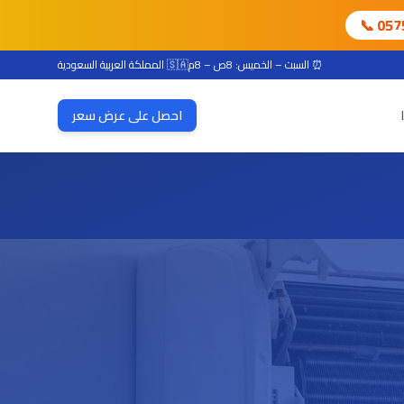
📞 05
⏰ السبت – الخميس: 8ص – 8م
🇸🇦 المملكة العربية السعودية
احصل على عرض سعر