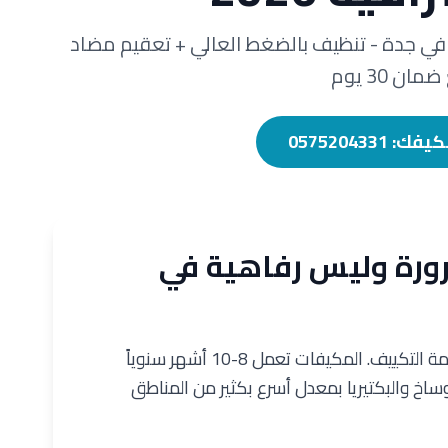
 جدة - تنظيف بالضغط العالي + تعقيم مضاد
ان 30 يوم
057520433
ورة وليس رفاهية في
مناخ جدة الحار الرطب يفرض ضغطاً هائلاً على أنظمة التكييف. المكيفات تعمل 8-10 أشهر سنوياً
ساخ والبكتيريا بمعدل أسرع بكثير من المناطق