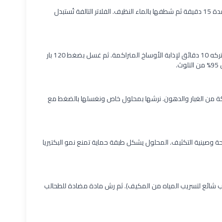
إزالة الفلاتر ونقعها في محلول تنظيف مضاد للبكتيريا لمدة 15 دقيقة ثم شطفها بالماء النظيف. الفلاتر التالفة تُستبدل
رش محلول AC Coil Cleaner الرغوي على زعانف المبخر وتركه 10 دقائق لإذابة الأوساخ المتراكمة. ثم غسل بضغط 120 بار
.
تراكم عليها طبقة سميكة من الغبار والدهون. نرشها بمحلول خاص ونغسلها بالضغط مع
ة وصينية التكثيف. المحلول يشكل طبقة حماية تمنع نمو البكتيريا
بب شائع لتسريب المياه من المكيف). ثم رش مادة مضادة للطحالب