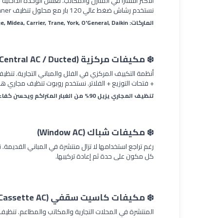
الأكثر انتشاراً في المنازل والمكاتب. نغسل الوحدة الداخلية 
نستخدم رشاش ضغط عالي 120 بار مع محلول تنظيف AC Coil Cleaner المتخصص.
الماركات: Samsung, LG, Gree, Midea, Carrier, Trane, York, O'General, Daikin
❄️ مكيفات مركزية (Central AC / Ducted)
+ فتحات التوزيع + الفلاتر. نستخدم روبوت تنظيف مجاري هواء (Duct Cleaning Robot) بكاميرا للوصول للمناطق 
تنظيف المجاري يزيل 90% من الغبار المتراكم ويحسن كفاءة التبريد بنسبة 20-35%
❄️ مكيفات شباك (Window AC)
رغم تراجع استخدامها لا تزال منتشرة في المباني القدي
كل مكون على حدة ثم إعادة تركيبها.
❄️ مكيفات كاسيت سقفي (Cassette AC)
المنتشرة في المحلات التجارية والمكاتب والمطاعم. تنظ