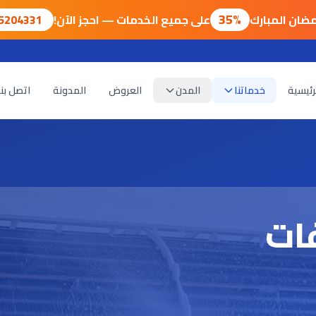
35%
ضان المبارك
على جميع الخدمات — احجز الآن!
75204331
رئيسية
خدماتنا
المدن
العروض
المدونة
اتصل بنا
ات