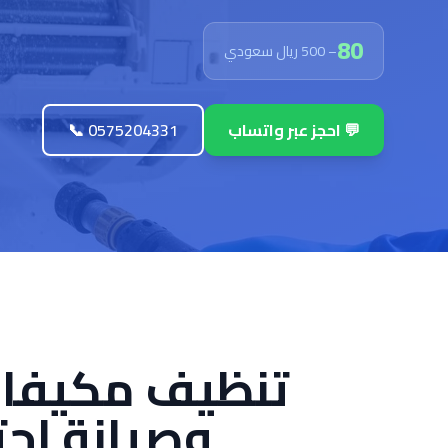
80
– 500 ريال سعودي
💬 احجز عبر واتساب
📞 0575204331
تنظيف مكيفات
وصيانة احتراف