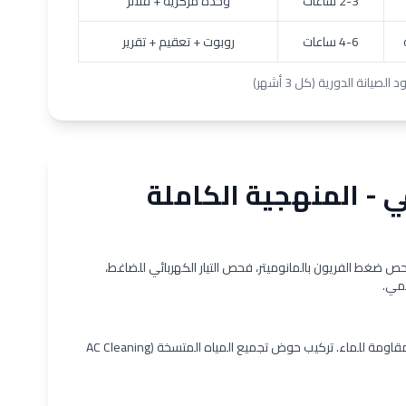
2-3 ساعات
وحدة مركزية + فلاتر
4-6 ساعات
روبوت + تعقيم + تقرير
 - المنهجية الكاملة
 ضغط الفريون بالمانوميتر، فحص التيار الكهربائي للضاغط،
قمي.
تغطية الجدار والأرضية أسفل المكيف بأغطية بلاستيكية مقاومة للماء. تركيب حوض تجميع المياه المتسخة (AC Cleaning