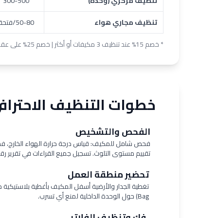
تنظيف مركزي (وحدة)
300-500
تنظيف مجاري هواء
50-80/فتحة
* خصم 15% عند تنظيف 3 مكيفات أو أكثر | خصم 25% على عقود الصيانة الدورية (كل 3 أشهر)
خطوات التنظيف الاحترافي
الفحص والتشخيص
1
فحص شامل للمكيف: قياس درجة حرارة الهواء الخارج، فحص
تقييم مستوى التلوث. تسجيل جميع القراءات في تقرير ر
تحضير منطقة العمل
2
Bag) حول الوحدة الداخلية لمنع أي تسرب.
فك وتنظيف الفلاتر