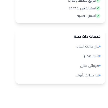
فريق معتمد ومدرب
✓
استجابة فورية 24/7
✓
أسعار تنافسية
✓
خدمات ذات صلة
عزل خزانات المياه
سباك ممتاز
كهربائي منازل
نجار مطابخ وأبواب