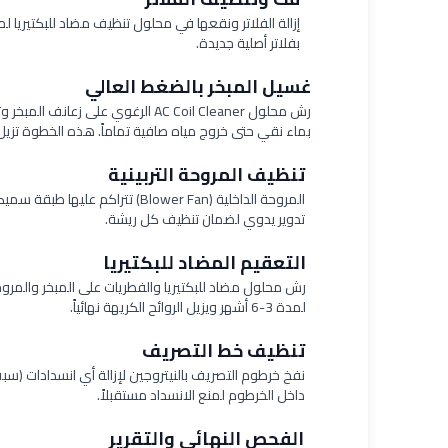
3
بفلاتر أصلية جديدة.
غسيل المبخر بالضغط العالي
4
بماء نقي حتى خروج مياه صافية تماماً. هذه الخطوة تزيل 95% من التلوث
تنظيف المروحة التربينية
5
المروحة الداخلية (Blower Fan) ت
تدوير يدوي لضمان تنظيف كل ريشة.
التعقيم المضاد للبكتيريا
6
رش محلول مضاد للبكتيريا والفطريات على المبخر والمروح
لمدة 3-6 أشهر ويزيل الروائح الكريهة نهائياً.
تنظيف خط التصريف
7
نفخ خرطوم التصريف بالنيتروجين لإزالة أي انسدادات (س
داخل الخرطوم لمنع الانسداد مستقبلاً.
الفحص النهائي والتقرير
8