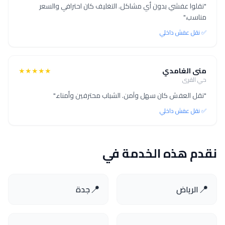
"نقلوا عفشي بدون أي مشاكل. التغليف كان احترافي والسعر
مناسب."
✅ نقل عفش داخلي
منى الغامدي
★★★★★
حي القرى
"نقل العفش كان سهل وآمن. الشباب محترفين وأمناء."
✅ نقل عفش داخلي
نقدم هذه الخدمة في
📍
📍
الرياض
جدة