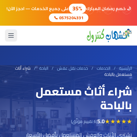
🌙
⭐
🌙
⭐
🌙
⭐
🌙
35%
🌙 خصم رمضان المبارك
على جميع الخدمات — احجز الآن!
📞 0575204331
الرئيسية
/
الخدمات
/
خدمات نقل عفش
/
الباحة
/
شراء أثاث
مستعمل بالباحة
شراء أثاث مستعمل
بالباحة
★
★
★
★
★
5.0
(6 تقييم موثّق)
نشتري الأثاث والعفش المستعمل بأفضل الأسعار