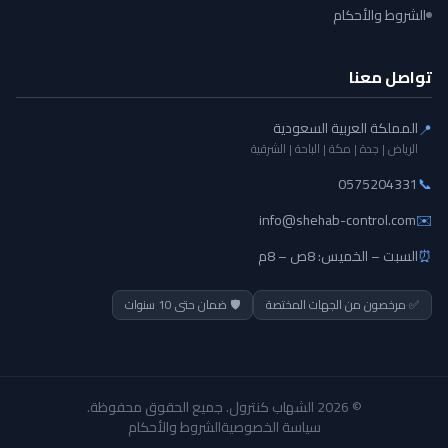
الشروط والأحكام
تواصل معنا
المملكة العربية السعودية
📍
الرياض | جدة | مكة | الباحة | الشرقية
0575204331
📞
info@shehab-control.com
✉️
⏰
السبت – الخميس: 8ص – 8م
✅ مرخصون من الجهات المختصة
🛡️ ضمان حتى 10 سنوات
© 2026 الشهاب كنترول. جميع الحقوق محفوظة.
سياسة الخصوصية
الشروط والأحكام