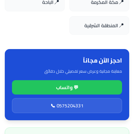
📍
📍
مكة المكرمة
الباحة
📍
المنطقة الشرقية
احجز الآن مجاناً
معاينة مجانية وعرض سعر تفصيلي خلال دقائق
💬 واتساب
📞 0575204331