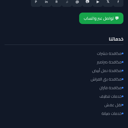
P
in
R
♫
@
📷
▶
𝕏
f
💬 تواصل عبر واتساب
خدماتنا
مكافحة حشرات
مكافحة صراصير
مكافحة نمل أبيض
مكافحة بق الفراش
مكافحة فئران
خدمات تنظيف
نقل عفش
خدمات صيانة