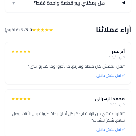
هل يمكنني بيع قطعة واحدة فقط؟
▼
آراء عملائنا
★★★★★
5.0
/ 5 (6 تقييم)
أم عمر
★★★★★
حي الفيحاء
"نقل العفش كان منظم وسريع. ما تأخروا وما كسروا شي."
✅ نقل عفش داخلي
محمد الزهراني
★★★★★
حي الحوية
"نقلوا عفشي من الباحة لجدة بكل أمان. رحلة طويلة بس الأثاث وصل
سليم. شكراً للشباب."
✅ نقل عفش داخلي