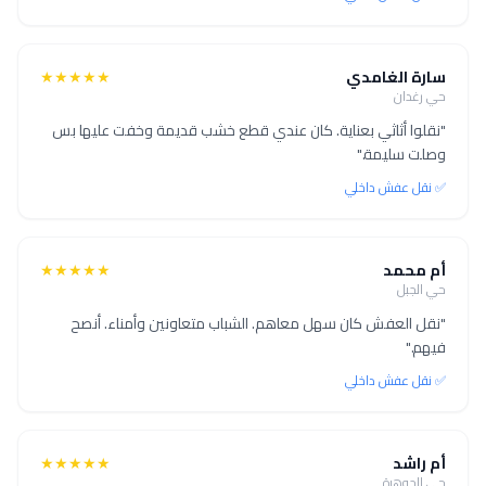
سارة الغامدي
★★★★★
حي رغدان
"نقلوا أثاثي بعناية. كان عندي قطع خشب قديمة وخفت عليها بس
وصلت سليمة."
✅ نقل عفش داخلي
أم محمد
★★★★★
حي الجبل
"نقل العفش كان سهل معاهم. الشباب متعاونين وأمناء. أنصح
فيهم."
✅ نقل عفش داخلي
أم راشد
★★★★★
حي الجوهرة