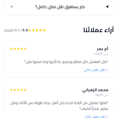
كم يستغرق نقل منزل كامل؟
▼
آراء عملائنا
★★★★★
5.0
/ 5 (6 تقييم)
أم عمر
★★★★★
حي الفيحاء
"نقل العفش كان منظم وسريع. ما تأخروا وما كسروا شي."
✅ نقل عفش داخلي
محمد الزهراني
★★★★★
حي الحوية
"نقلوا عفشي من الباحة لجدة بكل أمان. رحلة طويلة بس الأثاث وصل
سليم. شكراً للشباب."
✅ نقل عفش داخلي