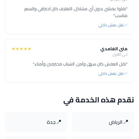
"نقلوا عفشي بدون أي مشاكل. التغليف كان احترافي والسعر
مناسب."
✅ نقل عفش داخلي
منى الغامدي
★★★★★
حي القرى
"نقل العفش كان سهل وآمن. الشباب محترفين وأمناء."
✅ نقل عفش داخلي
نقدم هذه الخدمة في
📍
📍
الرياض
جدة