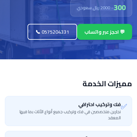
300
– 2000 ريال سعودي
💬 احجز عبر واتساب
📞 0575204331
مميزات الخدمة
✅
فك وتركيب احترافي
نجارين متخصصين في فك وتركيب جميع أنواع الأثاث بما فيها
المعقد