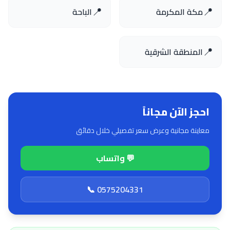
📍
📍
مكة المكرمة
الباحة
📍
المنطقة الشرقية
احجز الآن مجاناً
معاينة مجانية وعرض سعر تفصيلي خلال دقائق
💬 واتساب
📞 0575204331