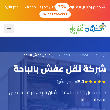
🌙
⭐
🌙
⭐
🌙
⭐
🌙
35%
🌙 خصم رمضان المبارك
على جميع الخدمات — احجز الآن!
📞 0575204331
الرئيسية
/
الخدمات
/
الباحة
/
شركة نقل عفش بالباحة
شركة نقل عفش بالباحة
★
★
★
★
★
5.0
(6 تقييم موثّق)
خدمات نقل الأثاث والعفش بأمان تام مع فريق متخصص
ومعدات حديثة