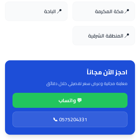
📍
📍
مكة المكرمة
الباحة
📍
المنطقة الشرقية
احجز الآن مجاناً
معاينة مجانية وعرض سعر تفصيلي خلال دقائق
💬 واتساب
📞 0575204331