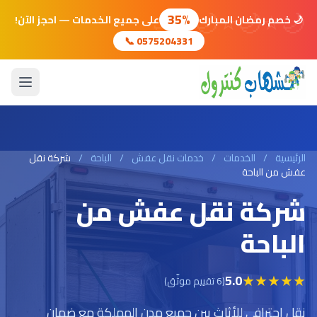
🌙
⭐
🌙
⭐
🌙
⭐
🌙
35%
🌙 خصم رمضان المبارك
على جميع الخدمات — احجز الآن!
📞 0575204331
الرئيسية
/
الخدمات
/
خدمات نقل عفش
/
الباحة
/
شركة نقل
عفش من الباحة
شركة نقل عفش من
الباحة
★
★
★
★
★
5.0
(6 تقييم موثّق)
نقل احترافي للأثاث بين جميع مدن المملكة مع ضمان