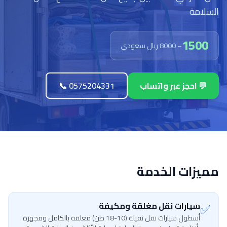
السلامة
1500
– 8000 ريال سعودي
💬 احجز عبر واتساب
📞 0575204331
مميزات الخدمة
✅
سيارات نقل مغلقة ومكيفة
أسطول سيارات نقل ثقيلة (10-18 طن) مغلقة بالكامل ومجهزة