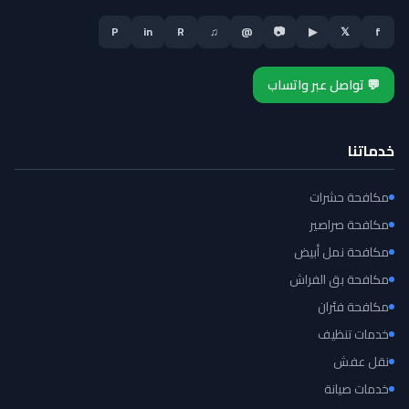
P
in
R
♫
@
📷
▶
𝕏
f
💬 تواصل عبر واتساب
خدماتنا
مكافحة حشرات
مكافحة صراصير
مكافحة نمل أبيض
مكافحة بق الفراش
مكافحة فئران
خدمات تنظيف
نقل عفش
خدمات صيانة