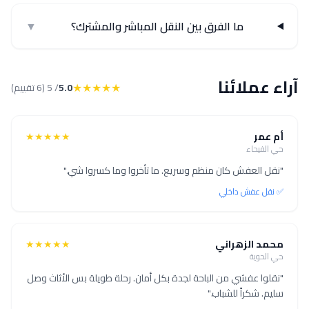
ما الفرق بين النقل المباشر والمشترك؟
▼
آراء عملائنا
★★★★★
5.0
/ 5 (6 تقييم)
أم عمر
★★★★★
حي الفيحاء
"نقل العفش كان منظم وسريع. ما تأخروا وما كسروا شي."
✅ نقل عفش داخلي
محمد الزهراني
★★★★★
حي الحوية
"نقلوا عفشي من الباحة لجدة بكل أمان. رحلة طويلة بس الأثاث وصل
سليم. شكراً للشباب."