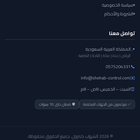
سياسة الخصوصية
الشروط والأحكام
تواصل معنا
المملكة العربية السعودية
📍
الرياض | جدة | مكة | الباحة | الشرقية
0575204331
📞
info@shehab-control.com
✉️
⏰
السبت – الخميس: 8ص – 8م
✅ مرخصون من الجهات المختصة
🛡️ ضمان حتى 10 سنوات
© 2026 الشهاب كنترول. جميع الحقوق محفوظة.