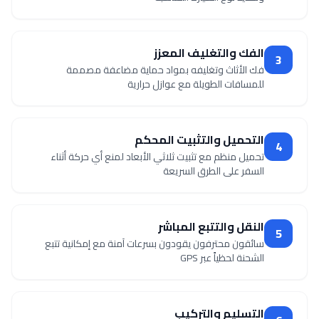
الفك والتغليف المعزز
3
فك الأثاث وتغليفه بمواد حماية مضاعفة مصممة
للمسافات الطويلة مع عوازل حرارية
التحميل والتثبيت المحكم
4
تحميل منظم مع تثبيت ثلاثي الأبعاد لمنع أي حركة أثناء
السفر على الطرق السريعة
النقل والتتبع المباشر
5
سائقون محترفون يقودون بسرعات آمنة مع إمكانية تتبع
الشحنة لحظياً عبر GPS
التسليم والتركيب