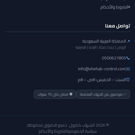
الشروط والأحكام
تواصل معنا
المملكة العربية السعودية
📍
الرياض | جدة | مكة | الباحة | الشرقية
0500627805
📞
info@shehab-control.com
✉️
⏰
السبت – الخميس: 8ص – 8م
✅ مرخصون من الجهات المختصة
🛡️ ضمان حتى 10 سنوات
© 2026 الشهاب كنترول. جميع الحقوق محفوظة.
سياسة الخصوصية
الشروط والأحكام