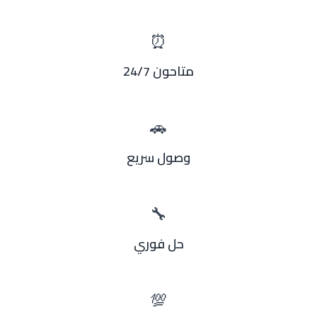
⏰
متاحون 24/7
🚗
وصول سريع
🔧
حل فوري
💯