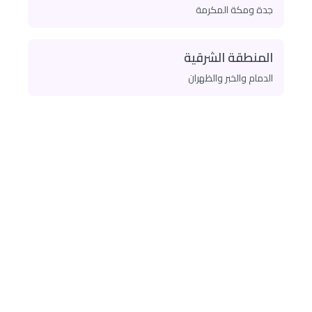
جدة ومكة المكرمة
المنطقة الشرقية
الدمام والخبر والظهران
🚿 هل تعاني من انسداد في
المجاري؟
لا تنتظر حتى تتفاقم المشكلة! تواصل معنا الآن
واحصل على عرض سعر مجاني وخدمة سريعة من
فريق الشهاب كنترول المتخصص
✅ فحص مجاني بالكاميرا
✅ ضمان شامل