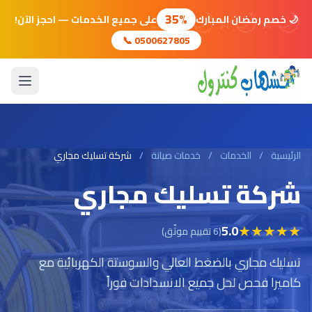
🌙
⭐
🌙
⭐
🌙
⭐
🌙
35%
🌙 خصم رمضان المبارك
على جميع الخدمات — احجز الآن!
📞 0500627805
الرئيسية
/
الخدمات
/
خدمات صيانة
/
شركة تسليك مجاري
شركة تسليك مجاري
★
★
★
★
★
5.0
(6 تقييم موثّق)
تسليك مجاري بالضغط العالي والسوستة الكهربائية مع
كاميرا فحص لحل جميع الانسدادات فوراً