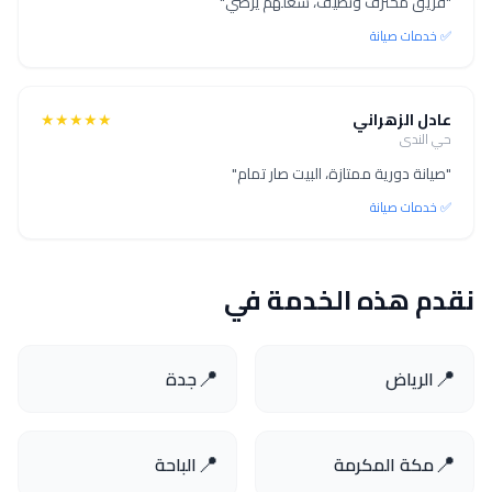
"فريق محترف ونظيف، شغلهم يرضي"
✅ خدمات صيانة
عادل الزهراني
★★★★★
حي الندى
"صيانة دورية ممتازة، البيت صار تمام"
✅ خدمات صيانة
نقدم هذه الخدمة في
📍
📍
الرياض
جدة
📍
📍
مكة المكرمة
الباحة