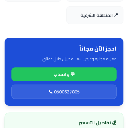
📍
المنطقة الشرقية
احجز الآن مجاناً
معاينة مجانية وعرض سعر تفصيلي خلال دقائق
💬 واتساب
📞 0500627805
💰 تفاصيل التسعير