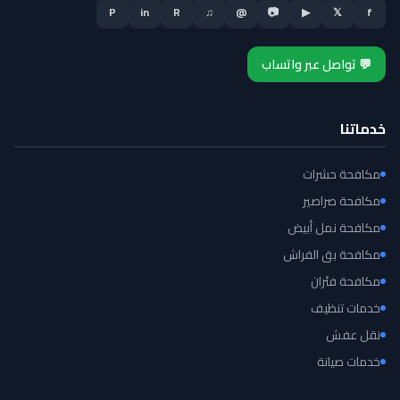
P
in
R
♫
@
📷
▶
𝕏
f
💬 تواصل عبر واتساب
خدماتنا
مكافحة حشرات
مكافحة صراصير
مكافحة نمل أبيض
مكافحة بق الفراش
مكافحة فئران
خدمات تنظيف
نقل عفش
خدمات صيانة