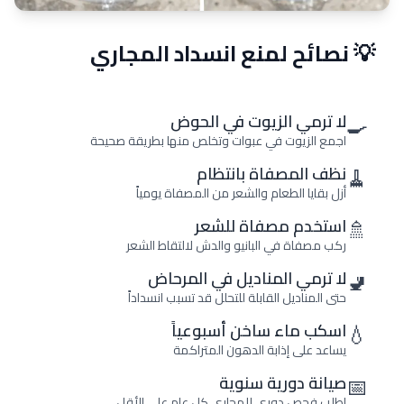
💡 نصائح لمنع انسداد المجاري
🍳
لا ترمي الزيوت في الحوض
اجمع الزيوت في عبوات وتخلص منها بطريقة صحيحة
🧹
نظف المصفاة بانتظام
أزل بقايا الطعام والشعر من المصفاة يومياً
🚿
استخدم مصفاة للشعر
ركب مصفاة في البانيو والدش لالتقاط الشعر
🚽
لا ترمي المناديل في المرحاض
حتى المناديل القابلة للتحلل قد تسبب انسداداً
💧
اسكب ماء ساخن أسبوعياً
يساعد على إذابة الدهون المتراكمة
📅
صيانة دورية سنوية
اطلب فحص دوري للمجاري كل عام على الأقل