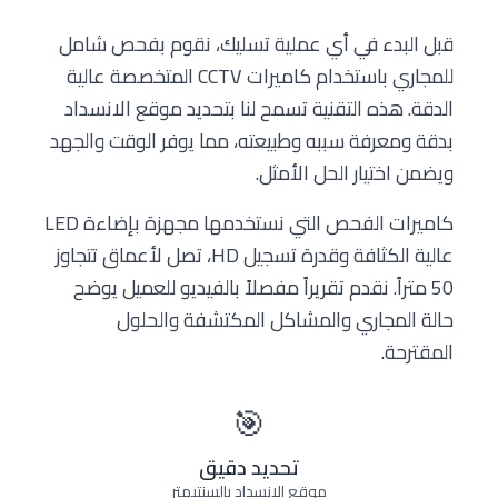
قبل البدء في أي عملية تسليك، نقوم بفحص شامل
للمجاري باستخدام كاميرات CCTV المتخصصة عالية
الدقة. هذه التقنية تسمح لنا بتحديد موقع الانسداد
بدقة ومعرفة سببه وطبيعته، مما يوفر الوقت والجهد
ويضمن اختيار الحل الأمثل.
كاميرات الفحص التي نستخدمها مجهزة بإضاءة LED
عالية الكثافة وقدرة تسجيل HD، تصل لأعماق تتجاوز
50 متراً. نقدم تقريراً مفصلاً بالفيديو للعميل يوضح
حالة المجاري والمشاكل المكتشفة والحلول
المقترحة.
🎯
تحديد دقيق
موقع الانسداد بالسنتيمتر