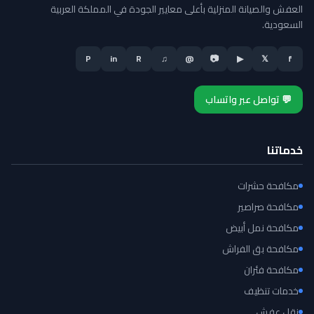
العفش والصيانة المنزلية بأعلى معايير الجودة في المملكة العربية
السعودية.
P
in
R
♫
@
📷
▶
𝕏
f
💬 تواصل عبر واتساب
خدماتنا
مكافحة حشرات
مكافحة صراصير
مكافحة نمل أبيض
مكافحة بق الفراش
مكافحة فئران
خدمات تنظيف
نقل عفش