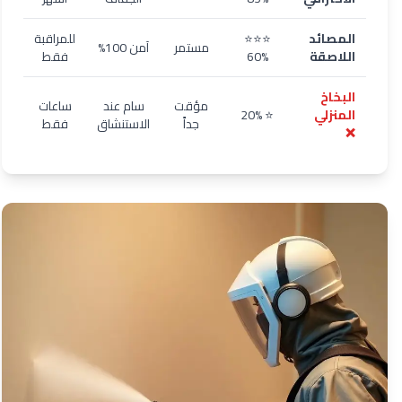
المصائد
⭐⭐⭐
للمراقبة
مستمر
آمن 100%
اللاصقة
60%
فقط
البخاخ
مؤقت
سام عند
ساعات
المنزلي
⭐ 20%
جداً
الاستنشاق
فقط
❌