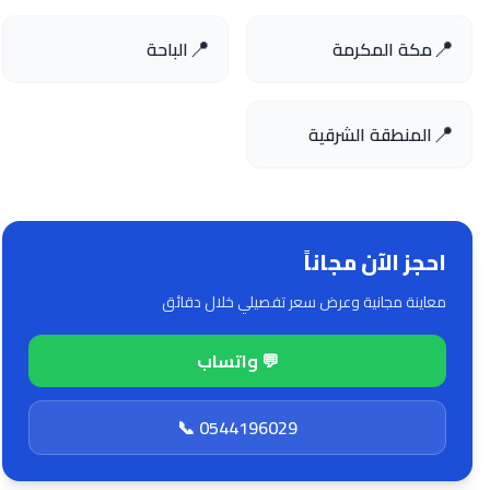
📍
📍
مكة المكرمة
الباحة
📍
المنطقة الشرقية
احجز الآن مجاناً
معاينة مجانية وعرض سعر تفصيلي خلال دقائق
💬 واتساب
📞 0544196029