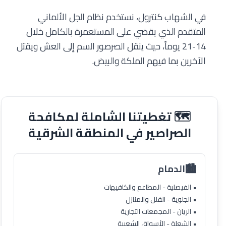
في الشهاب كنترول، نستخدم نظام الجل الألماني
المتقدم الذي يقضي على المستعمرة بالكامل خلال
14-21 يوماً، حيث ينقل الصرصور السم إلى العش ويقتل
الآخرين بما فيهم الملكة والبيض.
🗺️ تغطيتنا الشاملة لمكافحة
الصراصير في المنطقة الشرقية
🏙️
الدمام
• الفيصلية - المطاعم والكافيهات
• الجلوية - الفلل والمنازل
• الريان - المجمعات التجارية
• الشعلة - الأسواق الشعبية