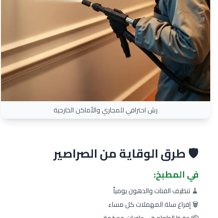
رش احترافي للمجاري والأماكن الخارجية
🛡️ طرق الوقاية من الصراصير
في المطبخ:
🧹 تنظيف الفتات والدهون يومياً
🗑️ إفراغ سلة المهملات كل مساء
📦 حفظ الطعام في حاويات محكمة