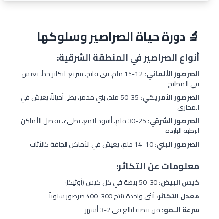
🔬 دورة حياة الصراصير وسلوكها
أنواع الصراصير في المنطقة الشرقية:
الصرصور الألماني:
12-15 ملم، بني فاتح، سريع التكاثر جداً، يعيش
في المطابخ
الصرصور الأمريكي:
35-50 ملم، بني محمر، يطير أحياناً، يعيش في
المجاري
الصرصور الشرقي:
25-30 ملم، أسود لامع، بطيء، يفضل الأماكن
الرطبة الباردة
الصرصور البني:
10-14 ملم، يعيش في الأماكن الجافة كالأثاث
معلومات عن التكاثر:
كيس البيض:
30-50 بيضة في كل كيس (أوثيكا)
معدل التكاثر:
أنثى واحدة تنتج 300-400 صرصور سنوياً
سرعة النمو:
من بيضة لبالغ في 2-3 أشهر