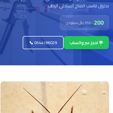
بحلول تناسب المناخ الساحلي الرطب
200
– 950 ريال سعودي
💬 احجز عبر واتساب
📞 0544196029