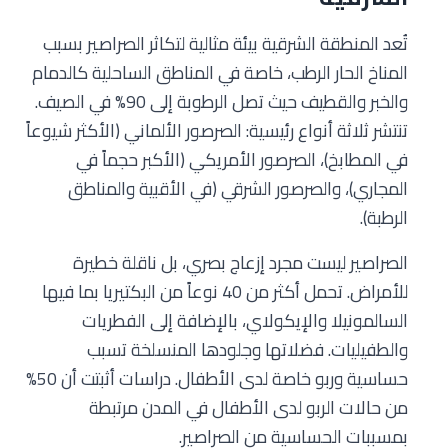
تُعد المنطقة الشرقية بيئة مثالية لتكاثر الصراصير بسبب
المناخ الحار الرطب، خاصة في المناطق الساحلية كالدمام
والخبر والقطيف حيث تصل الرطوبة إلى 90% في الصيف.
تنتشر ثلاثة أنواع رئيسية: الصرصور الألماني (الأكثر شيوعاً
في المطابخ)، الصرصور الأمريكي (الأكبر حجماً في
المجاري)، والصرصور الشرقي (في الأقبية والمناطق
الرطبة).
الصراصير ليست مجرد إزعاج بصري، بل ناقلة خطيرة
للأمراض. تحمل أكثر من 40 نوعاً من البكتيريا بما فيها
السالمونيلا والإيكولاي، بالإضافة إلى الفطريات
والطفيليات. فضلاتها وجلودها المنسلخة تسبب
حساسية وربو خاصة لدى الأطفال. دراسات أثبتت أن 50%
من حالات الربو لدى الأطفال في المدن مرتبطة
بمسببات الحساسية من الصراصير.