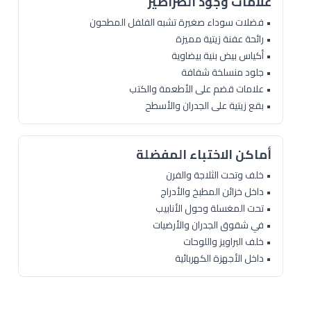
علامات وجود الصراصير
• فضلات سوداء صغيرة تشبه الفلفل المطحون
• رائحة عفنة زيتية مميزة
• أكياس بيض بنية بيضاوية
• جلود منسلخة شفافة
• علامات قضم على الأطعمة والكتب
• بقع زيتية على الجدران والأسطح
أماكن الاختباء المفضلة
• خلف وتحت الثلاجة والفرن
• داخل خزائن المطبخ والأدراج
• تحت المغسلة وحول الأنابيب
• في شقوق الجدران والأرضيات
• خلف البراويز واللوحات
• داخل الأجهزة الكهربائية