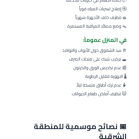
🚰 إصلاح تسربات المياه فوراً
🧽 تنظيف خلف الأجهزة شهرياً
🪤 وضع مصائد للمراقبة المستمرة
في المنزل عموماً:
🚪 سد الشقوق حول الأبواب والنوافذ
🕳️ تركيب شبك على فتحات الصرف
📰 عدم تكديس الورق والكرتون
🌡️ التهوية لتقليل الرطوبة
🧴 عدم ترك أطباق متسخة ليلاً
🐱 تنظيف أماكن طعام الحيوانات
📅 نصائح موسمية للمنطقة
الشرقية