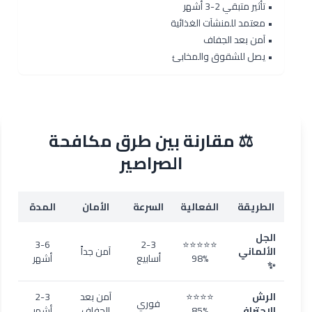
• تأثير متبقي 2-3 أشهر
• معتمد للمنشآت الغذائية
• آمن بعد الجفاف
• يصل للشقوق والمخابئ
⚖️ مقارنة بين طرق مكافحة
الصراصير
الطريقة
الفعالية
السرعة
الأمان
المدة
الجل
3-6
2-3
⭐⭐⭐⭐⭐
الألماني
آمن جداً
98%
أسابيع
أشهر
✨
الرش
⭐⭐⭐⭐
آمن بعد
2-3
فوري
الاحترافي
85%
الجفاف
أشهر