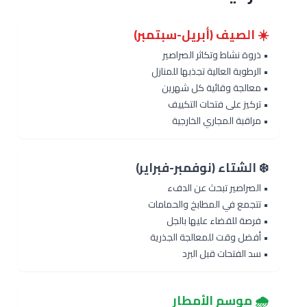
☀️ الصيف (أبريل-سبتمبر)
• ذروة نشاط وتكاثر الصراصير
• الرطوبة العالية تجذبها للمنازل
• معالجة وقائية كل شهرين
• تركيز على فتحات التكييف
• مراقبة المجاري الخارجية
❄️ الشتاء (نوفمبر-فبراير)
• الصراصير تبحث عن الدفء
• تتجمع في المطابخ والحمامات
• فرصة للقضاء عليها بالجل
• أفضل وقت للمعالجة الجذرية
• سد الفتحات قبل البرد
🌧️ موسم الأمطار