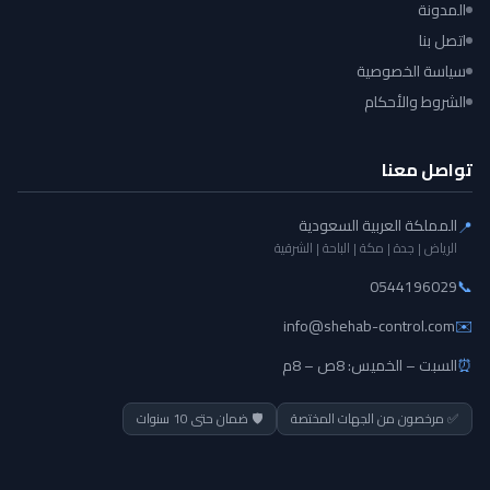
المدونة
اتصل بنا
سياسة الخصوصية
الشروط والأحكام
تواصل معنا
المملكة العربية السعودية
📍
الرياض | جدة | مكة | الباحة | الشرقية
0544196029
📞
info@shehab-control.com
✉️
⏰
السبت – الخميس: 8ص – 8م
✅ مرخصون من الجهات المختصة
🛡️ ضمان حتى 10 سنوات