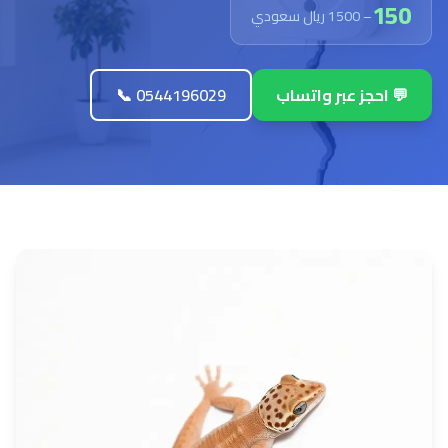
150
– 1500 ريال سعودي
💬 احجز عبر واتساب
📞 0544196029