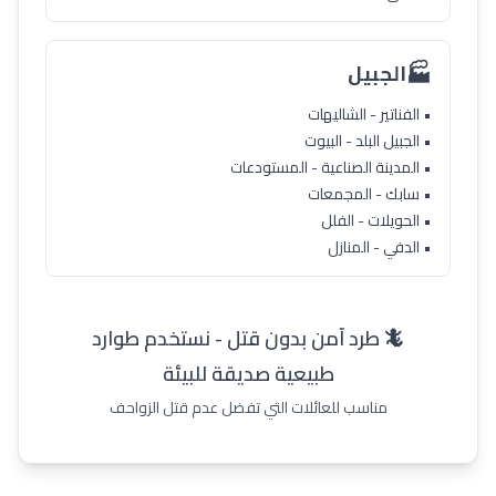
🏭
الجبيل
• الفناتير - الشاليهات
• الجبيل البلد - البيوت
• المدينة الصناعية - المستودعات
• سابك - المجمعات
• الحويلات - الفلل
• الدفي - المنازل
🦎 طرد آمن بدون قتل - نستخدم طوارد
طبيعية صديقة للبيئة
مناسب للعائلات التي تفضل عدم قتل الزواحف