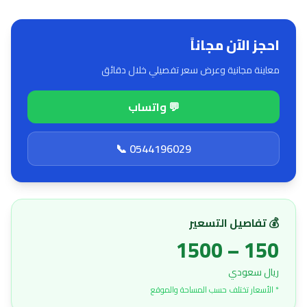
احجز الآن مجاناً
معاينة مجانية وعرض سعر تفصيلي خلال دقائق
💬 واتساب
📞 0544196029
💰 تفاصيل التسعير
150 – 1500
ريال سعودي
* الأسعار تختلف حسب المساحة والموقع