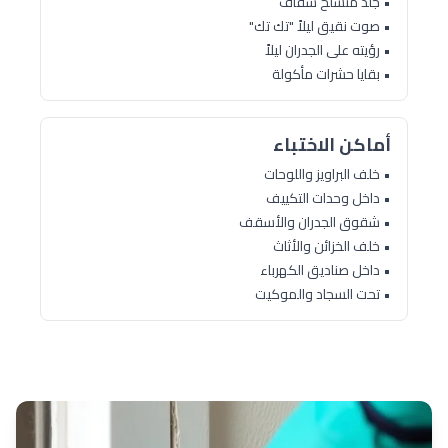
• جلد منسلخ شفاف
• صوت نقيق ليلاً "تك تك"
• رؤيته على الجدران ليلاً
• بقايا حشرات مأكولة
أماكن الاختباء
• خلف البراويز واللوحات
• داخل وحدات التكييف
• شقوق الجدران والأسقف
• خلف الخزائن والأثاث
• داخل صناديق الكهرباء
• تحت السجاد والموكيت