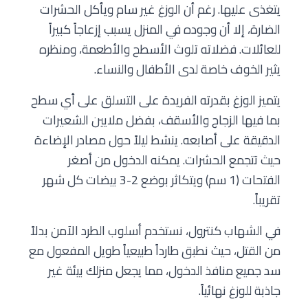
يتغذى عليها. رغم أن الوزغ غير سام ويأكل الحشرات
الضارة، إلا أن وجوده في المنزل يسبب إزعاجاً كبيراً
للعائلات. فضلاته تلوث الأسطح والأطعمة، ومنظره
يثير الخوف خاصة لدى الأطفال والنساء.
يتميز الوزغ بقدرته الفريدة على التسلق على أي سطح
بما فيها الزجاج والأسقف، بفضل ملايين الشعيرات
الدقيقة على أصابعه. ينشط ليلاً حول مصادر الإضاءة
حيث تتجمع الحشرات. يمكنه الدخول من أصغر
الفتحات (1 سم) ويتكاثر بوضع 2-3 بيضات كل شهر
تقريباً.
في الشهاب كنترول، نستخدم أسلوب الطرد الآمن بدلاً
من القتل، حيث نطبق طارداً طبيعياً طويل المفعول مع
سد جميع منافذ الدخول، مما يجعل منزلك بيئة غير
جاذبة للوزغ نهائياً.