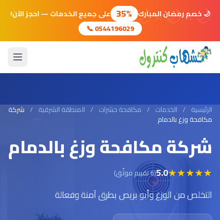
🌙
⭐
🌙
⭐
🌙
⭐
🌙
35%
🌙 خصم رمضان المبارك
على جميع الخدمات — احجز الآن!
📞 0544196029
الرئيسية
/
الخدمات
/
مكافحة حشرات
/
المنطقة الشرقية
/
شركة
مكافحة وزغ بالدمام
شركة مكافحة وزغ بالدمام
★
★
★
★
★
5.0
(6 تقييم موثّق)
التخلص من الوزغ وأبو بريص بطرق آمنة وفعالة