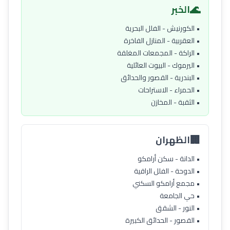
🌊
الخبر
• الكورنيش - الفلل البحرية
• العقربية - المنازل الفاخرة
• الراكة - المجمعات المغلقة
• اليرموك - البيوت العائلية
• البندرية - القصور والحدائق
• الحمراء - الاستراحات
• الثقبة - المخازن
🏢
الظهران
• الدانة - سكن أرامكو
• الدوحة - الفلل الراقية
• مجمع أرامكو السكني
• حي الجامعة
• النور - الشقق
• القصور - الحدائق الكبيرة