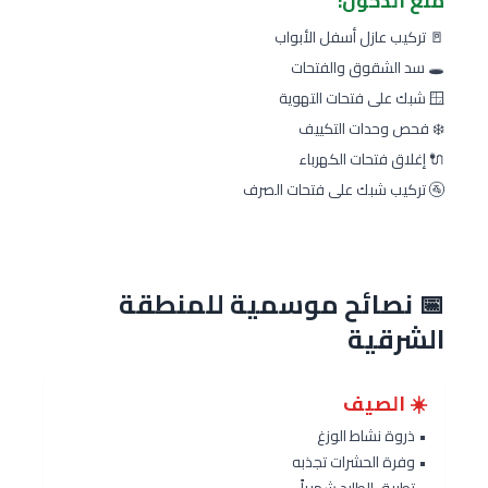
منع الدخول:
🚪 تركيب عازل أسفل الأبواب
🕳️ سد الشقوق والفتحات
🪟 شبك على فتحات التهوية
❄️ فحص وحدات التكييف
🔌 إغلاق فتحات الكهرباء
🚰 تركيب شبك على فتحات الصرف
📅 نصائح موسمية للمنطقة
الشرقية
☀️ الصيف
• ذروة نشاط الوزغ
• وفرة الحشرات تجذبه