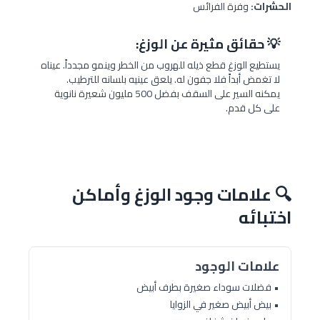
الحشرات:
وفرة الفرائس
💡 حقائق مثيرة عن الوزغ:
يستطيع الوزغ قطع ذيله للهروب من الخطر وينمو مجدداً. عيناه
لا تغمض أبداً فلا جفون له. يلعق عينيه بلسانه للترطيب.
يمكنه السير على السقف بفضل 500 مليون شعيرة نانوية
على كل قدم.
🔍 علامات وجود الوزغ وأماكن
اختبائه
علامات الوجود
• فضلات سوداء صغيرة بطرف أبيض
• بيض أبيض صغير في الزوايا