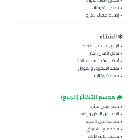
• تطبيق الطارد شهرياً
• فحص التكييفات
• إضاءة صفراء للخارج
❄️ الشتاء
• الوزغ يبحث عن الدفء
• يدخل المنازل أكثر
• أفضل وقت لسد المنافذ
• تفقد الشقوق والعوازل
• معالجة وقائية
🌧️ موسم التكاثر (الربيع)
• يضع البيض بكثرة
• البحث عن البيض وإزالته
• معالجة قبل الصيف
• سد جميع الشقوق
• تنظيف خلف الأثاث