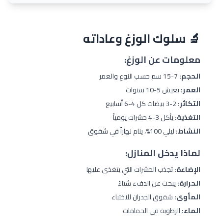
🔬 سلوك الوزغ وعاداته
معلومات عن الوزغ:
الحجم:
7-15 سم حسب النوع والعمر
العمر:
يعيش 5-10 سنوات
التكاثر:
2-3 بيضات كل 4-6 أسابيع
التغذية:
يأكل 3-4 حشرات يومياً
النشاط:
ليلي 100%، ينام نهاراً في شقوق
لماذا يدخل المنازل:
الإضاءة:
تجذب الحشرات التي يتغذى عليها
الحرارة:
يبحث عن الدفء شتاءً
المأوى:
شقوق الجدران للاختباء
الماء:
الرطوبة في الحمامات