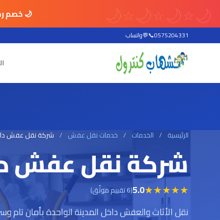
🌙
⭐
🌙
⭐
🌙
⭐
🌙
🌙 خصم رم
0575204331
📞
💬
واتساب
ال
الرئيسية
/
الخدمات
/
خدمات نقل عفش
/
شركة نقل عفش دا
شركة نقل عفش دا
★
★
★
★
★
5.0
(6 تقييم موثّق)
نقل الأثاث والعفش داخل المدينة الواحدة بأمان تام وس