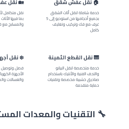
🏠 نقل عفش شقق
🏡 نقل عف
خدمة شاملة لنقل أثاث الشقق
نقل متكامل لأثا
بجميع أحجامها من استوديو إلى 5
بما فيها الأثاث
غرف مع فك وتركيب وتغليف
والمسابح مع ف
كامل
🎹 نقل القطع الثمينة
❄️ نقل أجه
خدمة متخصصة لنقل البيانو
فصل وتوصيل و
والتحف الفنية والأنتيك باستخدام
الأجهزة الكهربائ
صناديق خشبية مخصصة وتقنيات
والغسالات والم
حماية متقدمة
🔧 التقنيات والمعدات المس