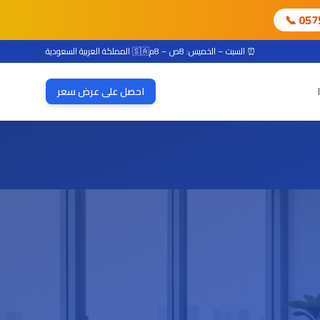
📞 05
⏰ السبت – الخميس: 8ص – 8م
🇸🇦 المملكة العربية السعودية
احصل على عرض سعر