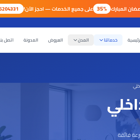
35%
ضان المبارك
على جميع الخدمات — احجز الآن!
75204331
رئيسية
خدماتنا
المدن
العروض
المدونة
اتصل بنا
خلي
خلي
رعة فائقة