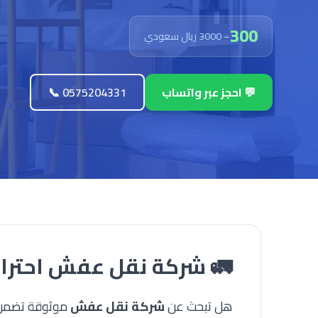
300
– 3000 ريال سعودي
💬 احجز عبر واتساب
📞 0575204331
🚛 شركة نقل عفش احترافي
هل تبحث عن
شركة نقل عفش
موثوقة تضمن ل