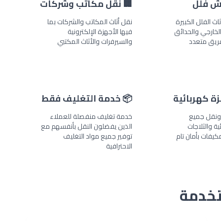
ش فلل
🏢 نقل مكاتب وشركات
ث الفلل الكبيرة
نقل أثاث المكاتب والشركات بما
 الخارجي والحدائق
فيها الأجهزة الإلكترونية
ريق متعدد
والسيرفرات والأثاث المكتبي
زة كهربائية
📦 خدمة التغليف فقط
نقل جميع
خدمة تغليف منفصلة للعملاء
ية والثلاجات
الذين يفضلون النقل بأنفسهم مع
كيفات بأمان تام
توفير جميع مواد التغليف
الاحترافية
تخدمة