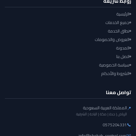
روابط سريعة
الرئيسية
جميع الخدمات
نطاق الخدمة
العروض والخصومات
المدونة
اتصل بنا
سياسة الخصوصية
الشروط والأحكام
تواصل معنا
المملكة العربية السعودية
📍
الرياض | جدة | مكة | الباحة | الشرقية
0575204331
📞
info@shehab-control.com
✉️