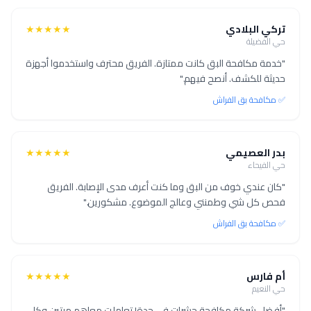
تركي البلادي
★★★★★
حي الفضيلة
"خدمة مكافحة البق كانت ممتازة. الفريق محترف واستخدموا أجهزة
حديثة للكشف. أنصح فيهم."
✅ مكافحة بق الفراش
بدر العصيمي
★★★★★
حي الفيحاء
"كان عندي خوف من البق وما كنت أعرف مدى الإصابة. الفريق
فحص كل شي وطمنني وعالج الموضوع. مشكورين."
✅ مكافحة بق الفراش
أم فارس
★★★★★
حي النعيم
"أفضل شركة مكافحة حشرات في جدة! تعاملت معاهم مرتين وكل