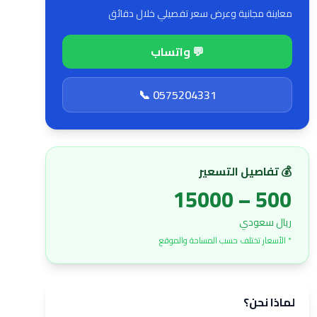
معاينة مجانية وعرض سعر تفصيلي خلال دقائق
💬 واتساب
📞 0575204331
💰 تفاصيل التسعير
500 – 15000
ريال سعودي
* الأسعار تختلف حسب المساحة والموقع
لماذا نحن؟