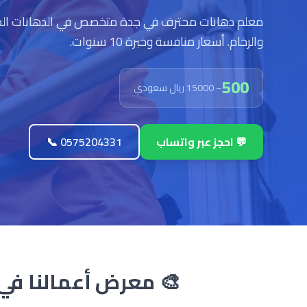
معلم دهانات محترف في جدة متخصص في الدهانات الداخ
والرخام. أسعار منافسة وخبرة 10 سنوات.
500
– 15000 ريال سعودي
💬 احجز عبر واتساب
📞 0575204331
🎨 معرض أعمالنا في 