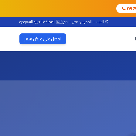
📞 05
⏰ السبت – الخميس: 8ص – 8م
🇸🇦 المملكة العربية السعودية
احصل على عرض سعر