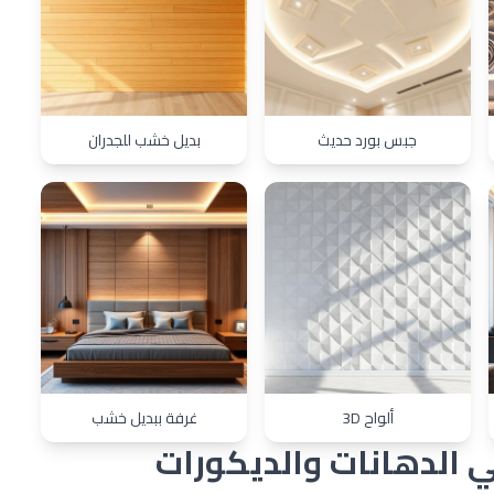
جبس بورد حديث
بديل خشب للجدران
ألواح 3D
غرفة ببديل خشب
ي الدهانات والديكورات