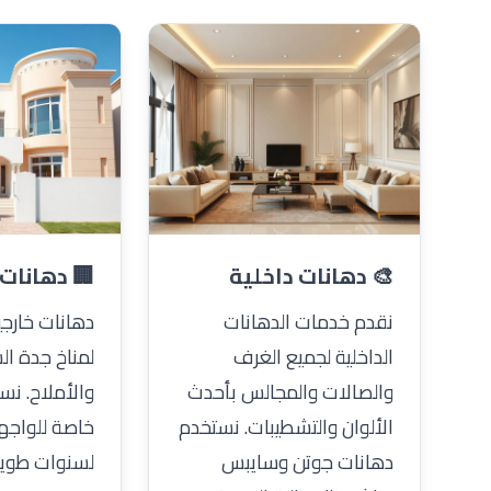
🎨 دهانات داخلية
🏢 دهانات 
نقدم خدمات الدهانات
دهانات خارج
الداخلية لجميع الغرف
لمناخ جدة ال
والصالات والمجالس بأحدث
والأملاح. نس
الألوان والتشطيبات. نستخدم
خاصة للواجه
دهانات جوتن وسايبس
لسنوات طويل