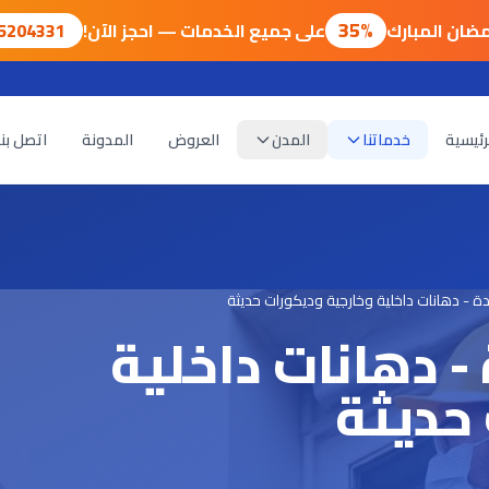
35%
ضان المبارك
على جميع الخدمات — احجز الآن!
75204331
رئيسية
خدماتنا
المدن
العروض
المدونة
اتصل بنا
ة - دهانات داخلية وخارجية وديكورات حديثة
- دهانات داخلية
حديثة