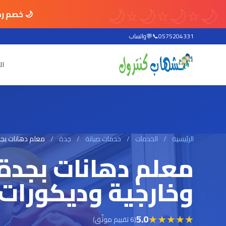
🌙
⭐
🌙
⭐
🌙
⭐
🌙
🌙 خصم رم
0575204331
📞
💬
واتساب
ال
الرئيسية
/
الخدمات
/
خدمات صيانة
/
جدة
/
معلم دهانات بجد
معلم دهانات بجدة 
وخارجية وديكورات 
★
★
★
★
★
5.0
(6 تقييم موثّق)