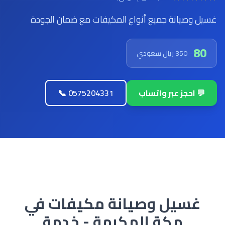
غسيل وصيانة جميع أنواع المكيفات مع ضمان الجودة
80
– 350 ريال سعودي
💬 احجز عبر واتساب
📞 0575204331
غسيل وصيانة مكيفات في
مكة المكرمة - خدمة