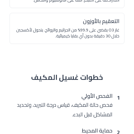
المتراكمة على المبخر. آمنة على الألومنيوم والنحاس.
التعقيم بالأوزون
غاز O3 يقضي على 99.9% من الجراثيم والروائح. يتحول لأكسجين
خلال 30 دقيقة بدون أي بقايا كيميائية.
خطوات غسيل المكيف
الفحص الأولي
1
فحص حالة المكيف، قياس درجة التبريد، وتحديد
المشاكل قبل البدء.
حماية المحيط
2