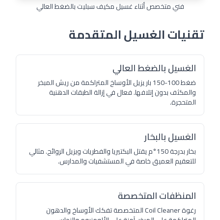
فني متخصص أثناء غسيل مكيف سبليت بالضغط العالي
تقنيات الغسيل المتقدمة
الغسيل بالضغط العالي
ضغط 100-150 بار يزيل الأوساخ المتراكمة من ريش المبخر
والمكثف بدون إتلافها. فعال في إزالة الطبقات الدهنية
المتحجرة.
الغسيل بالبخار
بخار بدرجة 150°م يقتل البكتيريا والفطريات ويزيل الروائح. مثالي
للتعقيم العميق خاصة في المستشفيات والمدارس.
المنظفات المتخصصة
رغوة Coil Cleaner المتخصصة تفكك الأوساخ والدهون