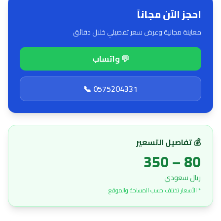
احجز الآن مجاناً
معاينة مجانية وعرض سعر تفصيلي خلال دقائق
💬 واتساب
📞 0575204331
💰 تفاصيل التسعير
80 – 350
ريال سعودي
* الأسعار تختلف حسب المساحة والموقع