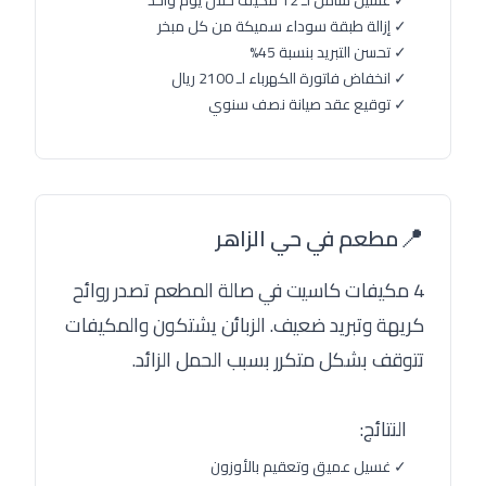
✓ غسيل شامل لـ 12 مكيف خلال يوم واحد
✓ إزالة طبقة سوداء سميكة من كل مبخر
✓ تحسن التبريد بنسبة 45%
✓ انخفاض فاتورة الكهرباء لـ 2100 ريال
✓ توقيع عقد صيانة نصف سنوي
📍
مطعم في حي الزاهر
4 مكيفات كاسيت في صالة المطعم تصدر روائح
كريهة وتبريد ضعيف. الزبائن يشتكون والمكيفات
تتوقف بشكل متكرر بسبب الحمل الزائد.
النتائج:
✓ غسيل عميق وتعقيم بالأوزون