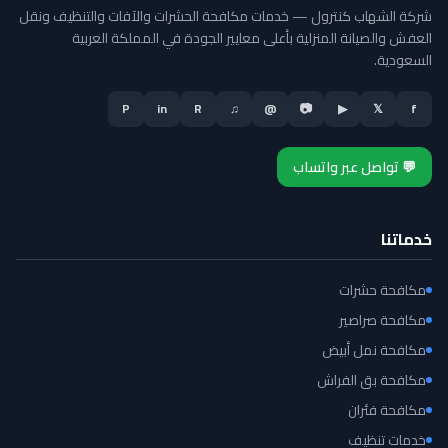
شركة الشهاب كنترول — خدمات مكافحة الحشرات والآفات والتنظيف ونقل
العفش والصيانة المنزلية بأعلى معايير الجودة في المملكة العربية
السعودية.
P
in
R
♫
@
📷
▶
𝕏
f
💬 تواصل عبر واتساب
خدماتنا
مكافحة حشرات
مكافحة صراصير
مكافحة نمل أبيض
مكافحة بق الفراش
مكافحة فئران
خدمات تنظيف