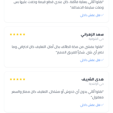
"نقلوا أثاثي بعناية فائقة. كان عندي قطع قيمة وخفت عليها بس
وصلت سليمة الحمدلله."
✅ نقل عفش داخلي
سعد الزهراني
★★★★★
حي الشوقية
"نقلوا عفشي من مكة للطائف بكل أمان. التغليف كان احترافي وما
تضرر أي شي. شكراً للفريق المميز."
✅ نقل عفش داخلي
هدى الشريف
★★★★★
حي الراشدية
"نقلوا أثاثي بدون أي خدوش أو مشاكل. التغليف كان ممتاز والسعر
معقول."
✅ نقل عفش داخلي