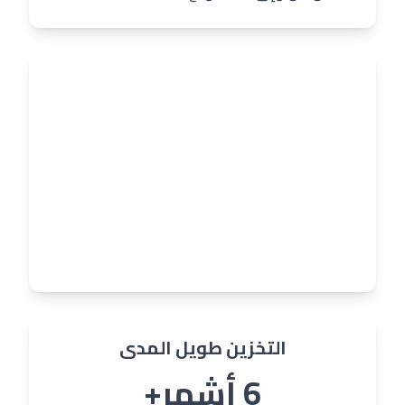
التخزين متوسط المدى
1 - 6 أشهر
✅ خصم 15% على الشهر
✅ صيانة دورية مجانية
✅ تأمين شامل
التخزين طويل المدى
6 أشهر+