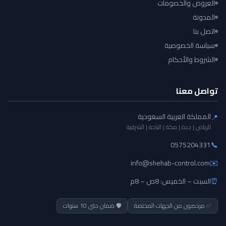
العروض والخصومات
المدونة
اتصل بنا
سياسة الخصوصية
الشروط والأحكام
تواصل معنا
المملكة العربية السعودية
📍
الرياض | جدة | مكة | الباحة | الشرقية
0575204331
📞
info@shehab-control.com
✉️
⏰
السبت – الخميس: 8ص – 8م
✅ مرخصون من الجهات المختصة
🛡️ ضمان حتى 10 سنوات