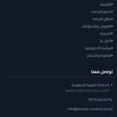
الرئيسية
جميع الخدمات
نطاق الخدمة
العروض والخصومات
المدونة
اتصل بنا
سياسة الخصوصية
الشروط والأحكام
تواصل معنا
المملكة العربية السعودية
📍
الرياض | جدة | مكة | الباحة | الشرقية
0575204331
📞
info@shehab-control.com
✉️