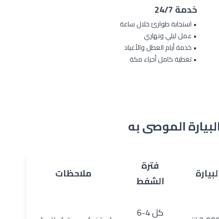
خدمة 24/7
• استجابة طوارئ خلال ساعة
• عمل ليلي ونهاري
• خدمة أيام العطل والأعياد
• تغطية كامل أحياء مكة
بيارة الموصى به
فترة
بيارة
ملاحظات
الشفط
كل 4-6