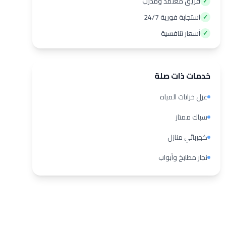
فريق معتمد ومدرب
✓
استجابة فورية 24/7
✓
أسعار تنافسية
✓
خدمات ذات صلة
عزل خزانات المياه
سباك ممتاز
كهربائي منازل
نجار مطابخ وأبواب