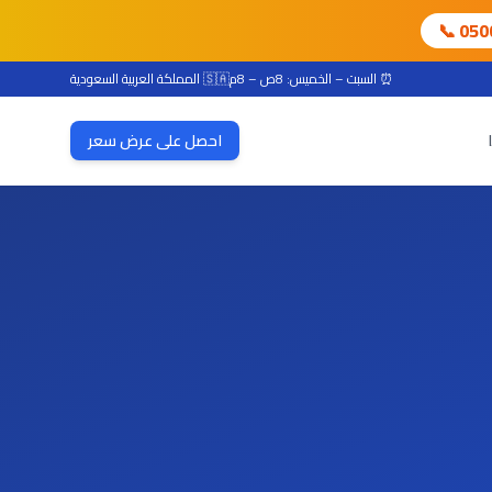
📞 05
⏰ السبت – الخميس: 8ص – 8م
🇸🇦 المملكة العربية السعودية
احصل على عرض سعر