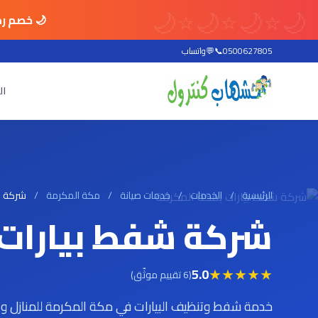
🌙
⭐
🌙
⭐
🌙
⭐
🌙
🌙 خصم رم
0500627805
📞
💬
واتساب
ال
الرئيسية
/
الخدمات
/
خدمات صيانة
/
مكة المكرمة
/
شركة ش
شركة شفط بيارات 
★
★
★
★
★
5.0
(6 تقييم موثّق)
خدمة شفط وتنظيف البيارات في مكة المكرمة للمنازل وا