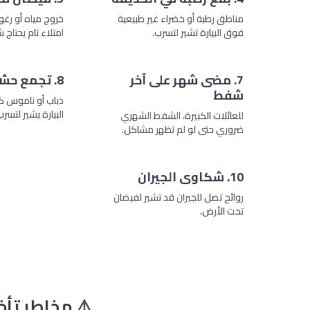
مناطق رطبة أو خضراء غير طبيعية
خروج مياه أو رغوة
فوق البيارة تشير لتسرب.
امتلاء تام يحتاج
7. مضى شهر على آخر
8. تجمع حشرات
شفط
ذباب أو ناموس 
البيارة يشير لتسرب
للعائلات الكبيرة، الشفط الشهري
ضروري حتى لو لم تظهر مشاكل.
10. شكاوى الجيران
روائح تصل للجيران قد تشير لفيضان
تحت الأرض.
⚠️ مخاطر تأخ