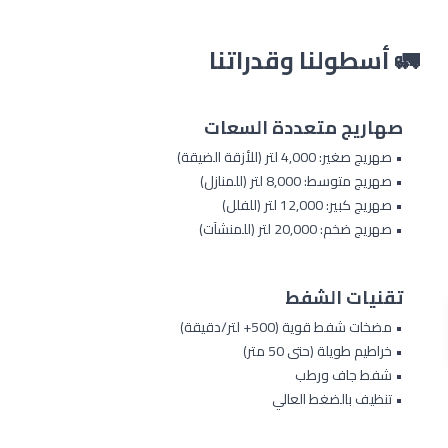
🚛 أسطولنا وقدراتنا
صهاريج متعددة السعات
• صهريج صغير: 4,000 لتر (للأزقة الضيقة)
• صهريج متوسط: 8,000 لتر (للمنازل)
• صهريج كبير: 12,000 لتر (للفلل)
• صهريج ضخم: 20,000 لتر (للمنشآت)
تقنيات الشفط
• مضخات شفط قوية (500+ لتر/دقيقة)
• خراطيم طويلة (حتى 50 متر)
• شفط جاف ورطب
• تنظيف بالضغط العالي