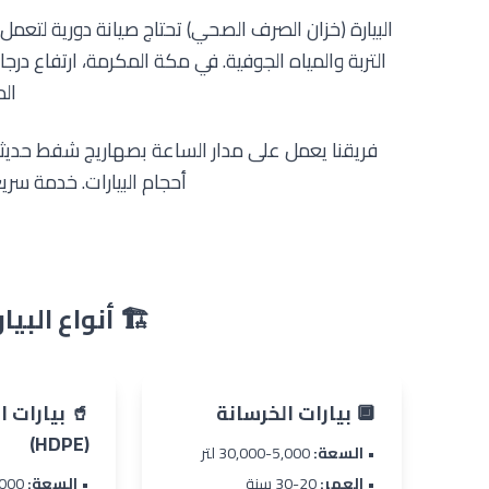
البيارة (خزان الصرف الصحي) تحتاج صيانة دورية لتعمل 
التربة والمياه الجوفية. في مكة المكرمة، ارتفاع درجا
الم
أحجام البيارات. خدمة سري
🏗️ أنواع البي
🔲 بيارات الخرسانة
🥤 بيارات 
(HDPE)
•
السعة:
5,000-30,000 لتر
•
العمر:
20-30 سنة
•
السعة:
2,000-10,000 لتر