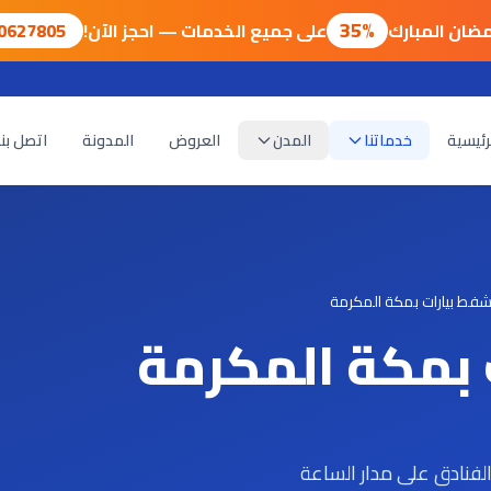
35%
ضان المبارك
على جميع الخدمات — احجز الآن!
00627805
رئيسية
خدماتنا
المدن
العروض
المدونة
اتصل بنا
فط بيارات بمكة المكرمة
بمكة المكرمة
لفنادق على مدار الساعة