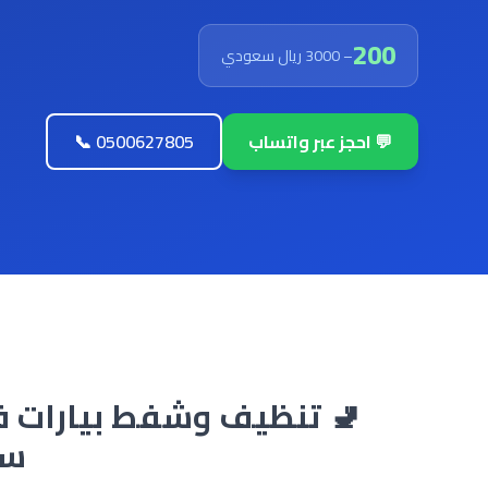
200
– 3000 ريال سعودي
💬 احجز عبر واتساب
📞 0500627805
سا