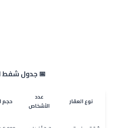
📅 جدول شفط ال
عدد
نوع العقار
حجم ال
الأشخاص