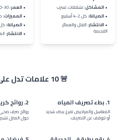
•
المشاكل:
تشققات، تسرب
•
العمر:
30-50 سنة
•
الصيانة:
كل 2-4 أسابيع
•
المميزات:
مق
•
الانتشار:
الفلل والعمائر
•
الصيانة:
كل 3-6 أسا
القديمة
•
الانتشار:
المن
🚨 10 علامات تدل على أن بيارتك تحتاج شفط
1. بطء تصريف المياه
2. روائح كريهة
المغاسل والمراحيض تفرغ ببطء شديد
روائح صرف صحي 
أو تتوقف عن التصريف.
حول المنزل تشير 
4. بقع رطبة في الحديقة
5. فيضان من الغطاء