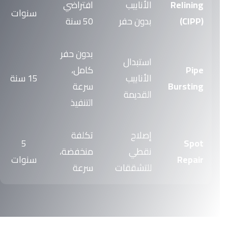
Relining
الأنابيب
افتراضي
سنوات
(CIPP)
بدون حفر
50 سنة
بدون حفر
استبدال
Pipe
كامل،
الأنابيب
15 سنة
Bursting
سرعة
القديمة
التنفيذ
إصلاح
تكلفة
5
Spot
نقطي
منخفضة،
Repair
سنوات
للتشققات
سرعة