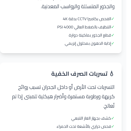
والجذور المتسللة والرواسب المعدنية.
✓
الفحص بكاميرا CCTV بدقة 4K
✓
التنظيف بالضغط العالي 4000 PSI
✓
قطع الجذور بماكينة دوارة
✓
إذابة الدهون بمحلول إنزيمي
💧 تسربات الصرف الخفية
التسربات تحت الأرض أو داخل الجدران تسبب روائح
كريهة ورطوبة مستمرة وأضرار هيكلية للمبنى إذا لم
تُعالج.
✓
كشف بجهاز الغاز التتبعي
✓
فحص حراري بالأشعة تحت الحمراء