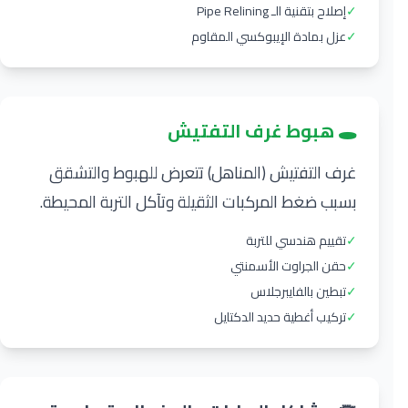
✓
إصلاح بتقنية الـ Pipe Relining
✓
عزل بمادة الإيبوكسي المقاوم
🕳️ هبوط غرف التفتيش
غرف التفتيش (المناهل) تتعرض للهبوط والتشقق
بسبب ضغط المركبات الثقيلة وتآكل التربة المحيطة.
✓
تقييم هندسي للتربة
✓
حقن الجراوت الأسمنتي
✓
تبطين بالفايبرجلاس
✓
تركيب أغطية حديد الدكتايل