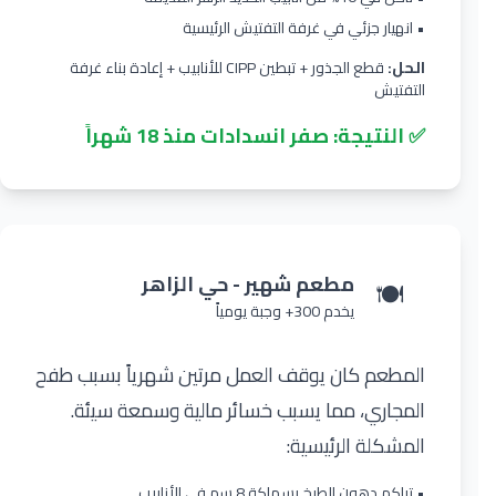
• انهيار جزئي في غرفة التفتيش الرئيسية
الحل:
قطع الجذور + تبطين CIPP للأنابيب + إعادة بناء غرفة
التفتيش
✅ النتيجة: صفر انسدادات منذ 18 شهراً
مطعم شهير - حي الزاهر
🍽️
يخدم 300+ وجبة يومياً
المطعم كان يوقف العمل مرتين شهرياً بسبب طفح
المجاري، مما يسبب خسائر مالية وسمعة سيئة.
المشكلة الرئيسية:
• تراكم دهون الطبخ بسماكة 8 سم في الأنابيب