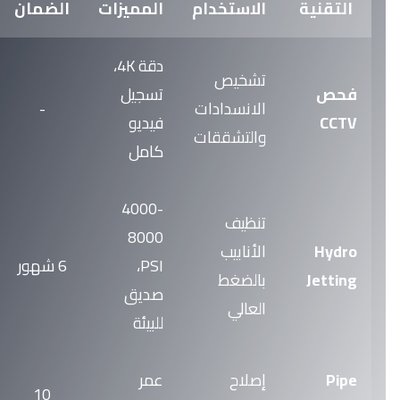
التقنية
الاستخدام
المميزات
الضمان
دقة 4K،
تشخيص
فحص
تسجيل
الانسدادات
-
CCTV
فيديو
والتشققات
كامل
4000-
تنظيف
8000
Hydro
الأنابيب
PSI،
6 شهور
Jetting
بالضغط
صديق
العالي
للبيئة
Pipe
إصلاح
عمر
10