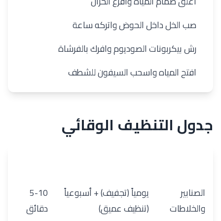
1
أغلق صمام المياه وأفرغ الخزان
2
صب الخل داخل الحوض واتركه ساعة
3
رش بيكربونات الصوديوم وافرك بالفرشاة
4
افتح المياه واسحب السيفون للشطف
جدول التنظيف الوقائي
المنطقة
التكرار
المدة
الصنابير
يومياً (تجفيف) + أسبوعياً
5-10
والخلاطات
(تنظيف عميق)
دقائق