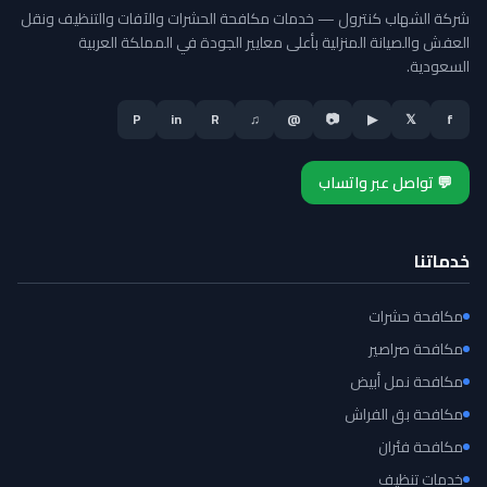
شركة الشهاب كنترول — خدمات مكافحة الحشرات والآفات والتنظيف ونقل
العفش والصيانة المنزلية بأعلى معايير الجودة في المملكة العربية
السعودية.
P
in
R
♫
@
📷
▶
𝕏
f
💬 تواصل عبر واتساب
خدماتنا
مكافحة حشرات
مكافحة صراصير
مكافحة نمل أبيض
مكافحة بق الفراش
مكافحة فئران
خدمات تنظيف