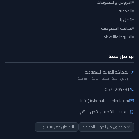
العروض والخصومات
المدونة
اتصل بنا
سياسة الخصوصية
الشروط والأحكام
تواصل معنا
المملكة العربية السعودية
📍
الرياض | جدة | مكة | الباحة | الشرقية
0575204331
📞
info@shehab-control.com
✉️
⏰
السبت – الخميس: 8ص – 8م
✅ مرخصون من الجهات المختصة
🛡️ ضمان حتى 10 سنوات