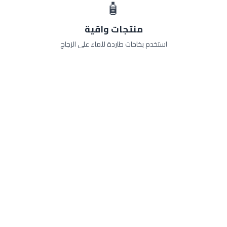
🧴
منتجات واقية
استخدم بخاخات طاردة للماء على الزجاج
هل تحتاج مساعدة في تنظيف
حمامك؟
فريق الشهاب كنترول متخصص في خدمات
التنظيف الاحترافية
تواصل معنا الآن