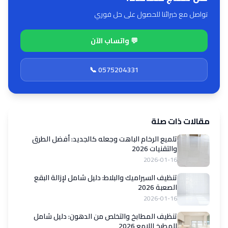
تواصل مع خبرائنا للحصول على حل فوري
💬 واتساب الآن
📞 0575204331
مقالات ذات صلة
تلميع الرخام الباهت وجعله كالجديد: أفضل الطرق
والتقنيات 2026
2026-01-16
تنظيف السيراميك والبلاط: دليل شامل لإزالة البقع
الصعبة 2026
2026-01-16
تنظيف المطابخ والتخلص من الدهون: دليل شامل
للمطبخ اللامع 2026