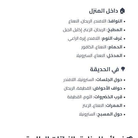
🏠 داخل المنزل
•
النوافذ:
اللافندر، الريحان، النعناع
•
المطبخ:
الريحان، الزعتر، إكليل الجبل
•
غرف النوم:
اللافندر، إبرة الراعي
•
الحمام:
النعناع، الكافور
•
المدخل:
النعناع، السترونيلا
🌳 في الحديقة
•
حول الجلسات:
السترونيلا، اللافندر
•
حواف الأحواض:
القطيفة، الريحان
•
قرب الخضروات:
الثوم، القطيفة
•
الممرات:
النعناع، الزعتر
•
حول المسبح:
السترونيلا