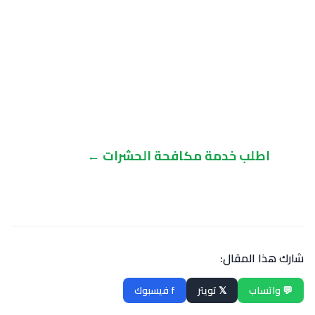
🛡️ هل تحتاج مساعدة في مكافحة
الحشرات؟
النباتات خط دفاع أول رائع، لكن للإصابات الشديدة
فريقنا المتخصص جاهز لمساعدتك بحلول آمنة
وفعالة.
اطلب خدمة مكافحة الحشرات ←
شارك هذا المقال:
💬 واتساب
𝕏 تويتر
f فيسبوك