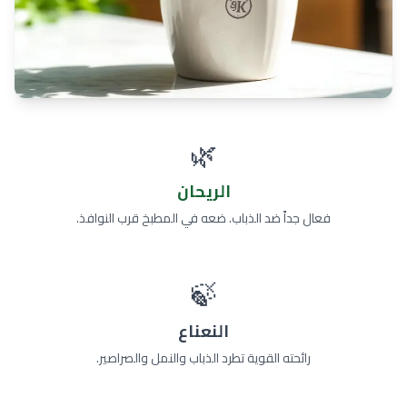
🌿
الريحان
فعال جداً ضد الذباب. ضعه في المطبخ قرب النوافذ.
🍃
النعناع
رائحته القوية تطرد الذباب والنمل والصراصير.