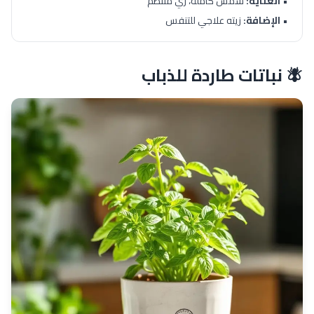
•
العناية:
شمس كاملة، ري منتظم
•
الإضافة:
زيته علاجي للتنفس
🪰 نباتات طاردة للذباب