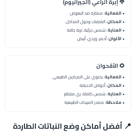
🌹 إبرة الراعي (الجيرانيوم)
•
الفعالية:
ممتازة ضد البعوض
•
المكان:
الشرفات وحول المداخل
•
العناية:
شمس جزئية، تربة جافة
•
الألوان:
أحمر، وردي، أبيض
🌻 الأقحوان
•
الفعالية:
يحتوي على البيريثرين الطبيعي
•
المكان:
أحواض الحديقة
•
العناية:
شمس كاملة، ري منتظم
•
ملاحظة:
مصدر المبيدات الطبيعية
📍 أفضل أماكن وضع النباتات الطاردة