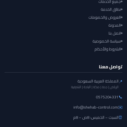
جميع الخدمات
نطاق الخدمة
العروض والخصومات
المدونة
اتصل بنا
سياسة الخصوصية
الشروط والأحكام
تواصل معنا
المملكة العربية السعودية
📍
الرياض | جدة | مكة | الباحة | الشرقية
0575204331
📞
info@shehab-control.com
✉️
⏰
السبت – الخميس: 8ص – 8م