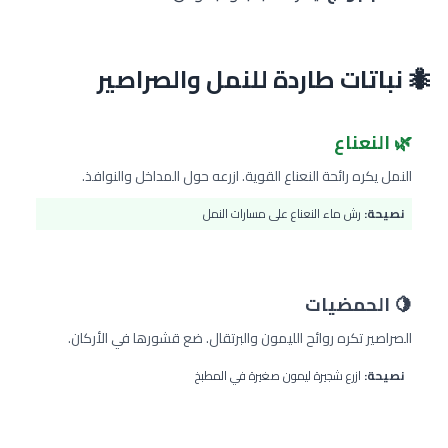
🐜 نباتات طاردة للنمل والصراصير
🌿 النعناع
النمل يكره رائحة النعناع القوية. ازرعه حول المداخل والنوافذ.
نصيحة:
رش ماء النعناع على مسارات النمل
🍋 الحمضيات
الصراصير تكره روائح الليمون والبرتقال. ضع قشورها في الأركان.
نصيحة:
ازرع شجيرة ليمون صغيرة في المطبخ