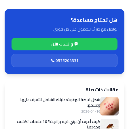
هل تحتاج مساعدة؟
تواصل مع خبرائنا للحصول على حل فوري
💬 واتساب الآن
📞 0575204331
مقالات ذات صلة
شكل قرصة البرغوث: دليلك الشامل للتعرف عليها
وعلاجها
2026-01-16
كيف أعرف أن بيتي فيه براغيث؟ 10 علامات تكشف
وجودها