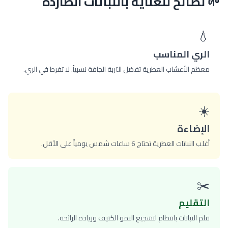
🌱 نصائح للعناية بالنباتات الطاردة
💧
الري المناسب
معظم الأعشاب العطرية تفضل التربة الجافة نسبياً. لا تفرط في الري.
☀️
الإضاءة
أغلب النباتات العطرية تحتاج 6 ساعات شمس يومياً على الأقل.
✂️
التقليم
قلم النباتات بانتظام لتشجيع النمو الكثيف وزيادة الرائحة.