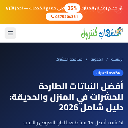
🌙
⭐
🌙
⭐
🌙
⭐
🌙
35%
🌙 خصم رمضان المبارك
على جميع الخدمات — احجز الآن!
📞 0575204331
الرئيسية
/
المدونة
/
مكافحة الحشرات
مكافحة الحشرات
أفضل النباتات الطاردة
للحشرات في المنزل والحديقة:
دليل شامل 2026
اكتشف أفضل 15 نباتاً طبيعياً لطرد البعوض والذباب