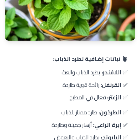
🪴 نباتات إضافية لطرد الذباب:
✅
اللافندر:
يطرد الذباب والعث
✅
القرنفل:
رائحة قوية طاردة
✅
الزعتر:
فعال في المطبخ
✅
الطرخون:
طارد ممتاز للذباب
✅
إبرة الراعي:
أزهار جميلة وطاردة
✅
البابونج:
يطرد الذباب والبعوض