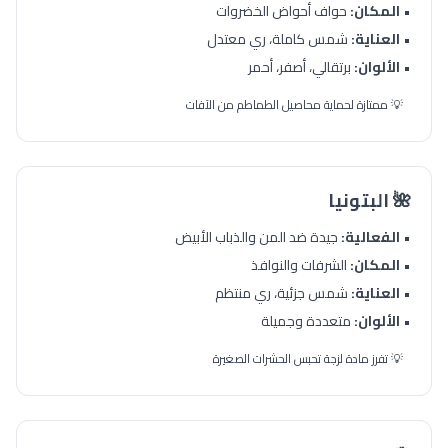
•
المكان:
حواف أحواض الخضروات
•
العناية:
شمس كاملة، ري معتدل
•
الألوان:
برتقالي، أصفر، أحمر
💡 ممتازة لحماية محاصيل الطماطم من الآفات
🌺 البتونيا
•
الفعالية:
جيدة ضد المن والذباب الأبيض
•
المكان:
الشرفات والنوافذ
•
العناية:
شمس جزئية، ري منتظم
•
الألوان:
متعددة وجميلة
💡 تفرز مادة لزجة تحبس الحشرات الصغيرة