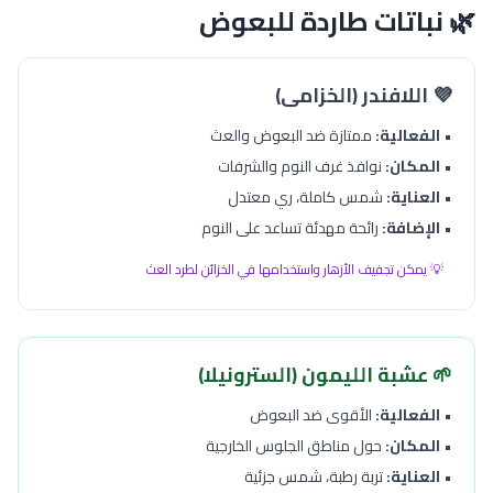
🌿 نباتات طاردة للبعوض
💜 اللافندر (الخزامى)
•
الفعالية:
ممتازة ضد البعوض والعث
•
المكان:
نوافذ غرف النوم والشرفات
•
العناية:
شمس كاملة، ري معتدل
•
الإضافة:
رائحة مهدئة تساعد على النوم
💡 يمكن تجفيف الأزهار واستخدامها في الخزائن لطرد العث
🌱 عشبة الليمون (السترونيلا)
•
الفعالية:
الأقوى ضد البعوض
•
المكان:
حول مناطق الجلوس الخارجية
•
العناية:
تربة رطبة، شمس جزئية