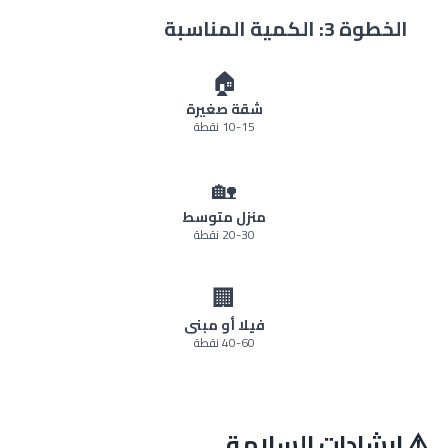
الخطوة 3: الكمية المناسبة
🏠
شقة صغيرة
10-15 نقطة
🏡
منزل متوسط
20-30 نقطة
🏢
فيلا أو مبنى
40-60 نقطة
⚠️
إرشادات السلامة