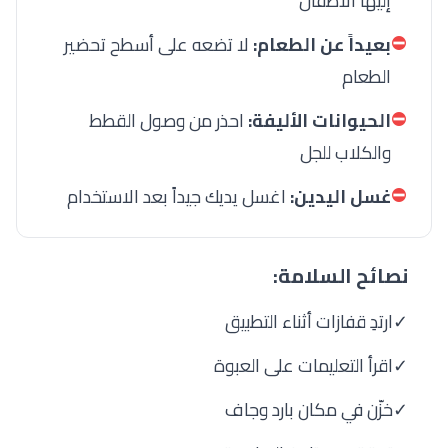
إليها الأطفال
⛔
بعيداً عن الطعام:
لا تضعه على أسطح تحضير
الطعام
⛔
الحيوانات الأليفة:
احذر من وصول القطط
والكلاب للجل
⛔
غسل اليدين:
اغسل يديك جيداً بعد الاستخدام
نصائح السلامة:
✓
ارتدِ قفازات أثناء التطبيق
✓
اقرأ التعليمات على العبوة
✓
خزّن في مكان بارد وجاف