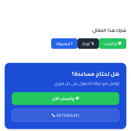
شارك هذا المقال:
💬 واتساب
𝕏 تويتر
f فيسبوك
هل تحتاج مساعدة؟
تواصل مع خبرائنا للحصول على حل فوري
💬 واتساب الآن
📞 0575204331