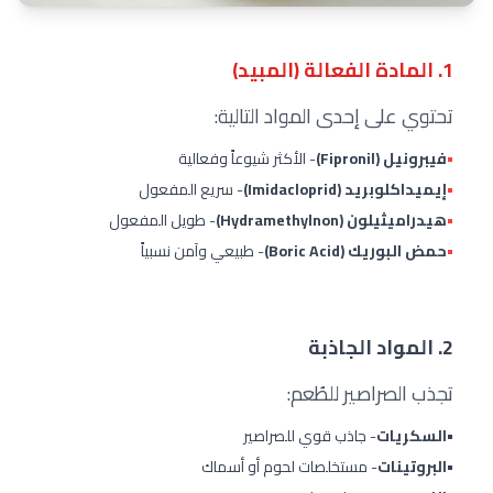
1. المادة الفعالة (المبيد)
تحتوي على إحدى المواد التالية:
•
فيبرونيل (Fipronil)
- الأكثر شيوعاً وفعالية
•
إيميداكلوبريد (Imidacloprid)
- سريع المفعول
•
هيدراميثيلون (Hydramethylnon)
- طويل المفعول
•
حمض البوريك (Boric Acid)
- طبيعي وآمن نسبياً
2. المواد الجاذبة
تجذب الصراصير للطُعم:
•
السكريات
- جاذب قوي للصراصير
•
البروتينات
- مستخلصات لحوم أو أسماك