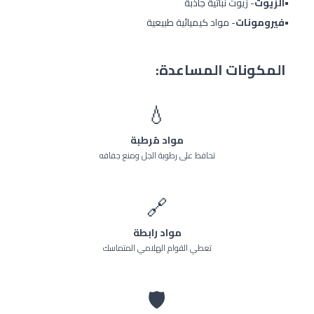
•
الزيوت
- زيوت نباتية جاذبة
•
فيرومونات
- مواد كيميائية طبيعية
المكونات المساعدة:
💧
مواد مُرطبة
تحافظ على رطوبة الجل ومنع جفافه
🔗
مواد رابطة
تعطي القوام الهلامي المتماسك
🛡️