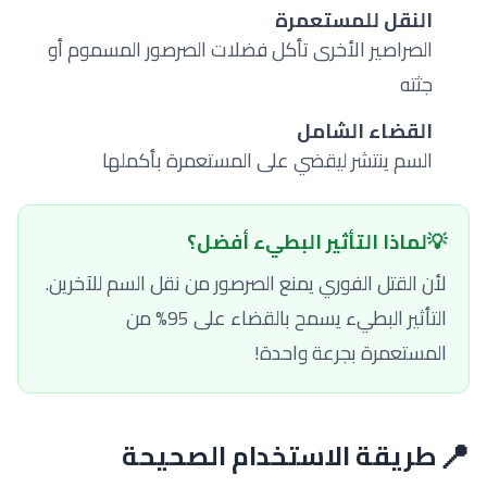
النقل للمستعمرة
4
الصراصير الأخرى تأكل فضلات الصرصور المسموم أو
جثته
القضاء الشامل
5
السم ينتشر ليقضي على المستعمرة بأكملها
💡
لماذا التأثير البطيء أفضل؟
لأن القتل الفوري يمنع الصرصور من نقل السم للآخرين.
التأثير البطيء يسمح بالقضاء على 95% من
المستعمرة بجرعة واحدة!
📍
طريقة الاستخدام الصحيحة