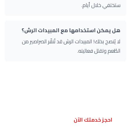
ستختفي خلال أيام.
هل يمكن استخدامها مع المبيدات الرش؟
لا يُنصح بذلك! المبيدات الرش قد تُنفّر الصراصير من
الطُعم وتقلل فعاليته.
🛡️ خدمة مكافحة الصراصير الاحترافية
للإصابات الشديدة أو المستعصية، نقدم خدمة
مكافحة الصراصير
باستخدام مواد احترافية وتقنيات
متقدمة تضمن القضاء الشامل على المستعمرات.
احجز خدمتك الآن