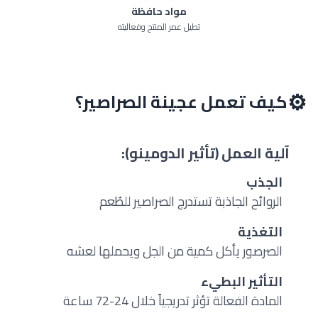
مواد حافظة
تطيل عمر المنتج وفعاليته
⚙️
كيف تعمل عجينة الصراصير؟
آلية العمل (تأثير الدومينو):
الجذب
1
الروائح الجاذبة تستدرج الصراصير للطُعم
التغذية
2
الصرصور يأكل كمية من الجل ويحملها لعشه
التأثير البطيء
3
المادة الفعالة تؤثر تدريجياً خلال 24-72 ساعة