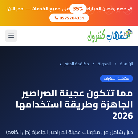
🌙
⭐
🌙
⭐
🌙
⭐
🌙
35%
🌙 خصم رمضان المبارك
على جميع الخدمات — احجز الآن!
📞 0575204331
الرئيسية
/
المدونة
/
مكافحة الحشرات
مكافحة الحشرات
مما تتكون عجينة الصراصير
الجاهزة وطريقة استخدامها
2026
دليل شامل عن مكونات عجينة الصراصير الجاهزة (جل الطُعم)