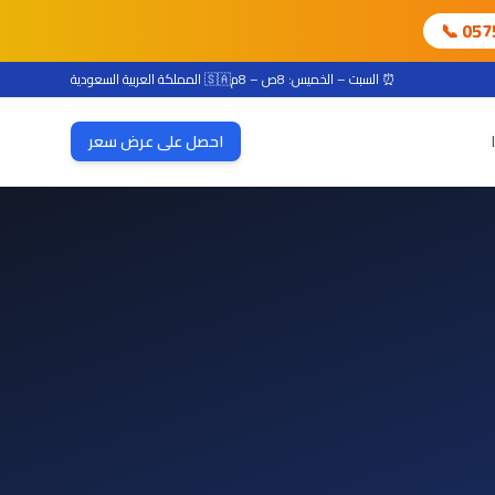
📞 05
⏰ السبت – الخميس: 8ص – 8م
🇸🇦 المملكة العربية السعودية
احصل على عرض سعر