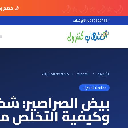
🌙
⭐
🌙
⭐
🌙
⭐
🌙
🌙 خصم رم
0575204331
📞
💬
واتساب
ال
الرئيسية
/
المدونة
/
مكافحة الحشرات
مكافحة الحشرات
بيض الصراصير: شكل
وكيفية التخلص منه نها