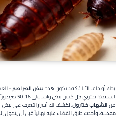
بخك أو خلف الأثاث؟ قد تكون هذه
بيض الصراصير
- العد
الخفي الذي يهدد بغزو منزلك بمئات الصراصير الجديدة! يحتوي كل كيس بيض واحد على 16-50 صرصوراً
 من
الشهاب كنترول
، نكشف لك أسرار التعرف على بيض
المفضلة، وأحدث طرق القضاء عليه نهائياً قبل أن يتحول إل