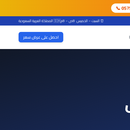
📞 05
⏰ السبت – الخميس: 8ص – 8م
🇸🇦 المملكة العربية السعودية
احصل على عرض سعر