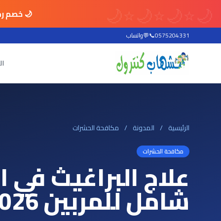
🌙
⭐
🌙
⭐
🌙
⭐
🌙
🌙 خصم رم
0575204331
📞
💬
واتساب
ال
الرئيسية
/
المدونة
/
مكافحة الحشرات
مكافحة الحشرات
علاج البراغيث في ا
شامل للمربين 2026