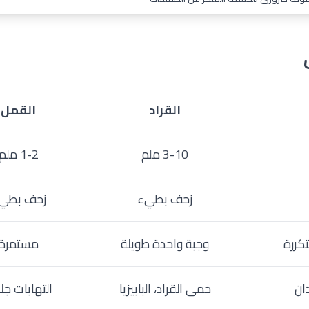
القراد
القمل
3-10 ملم
1-2 ملم
زحف بطيء
زحف بطي
كررة
وجبة واحدة طويلة
مستمرة
ان
حمى القراد، البابيزيا
التهابات جل