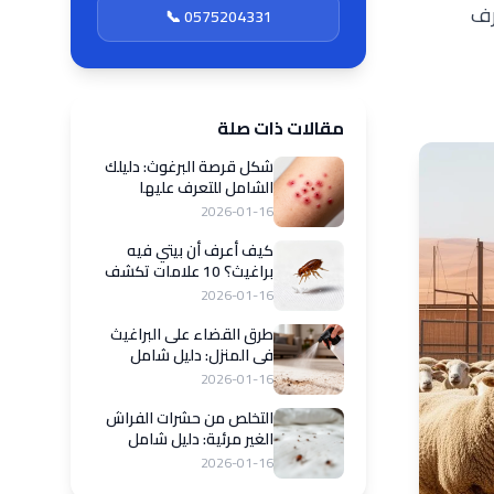
رف
📞 0575204331
مقالات ذات صلة
شكل قرصة البرغوث: دليلك
الشامل للتعرف عليها
وعلاجها
2026-01-16
كيف أعرف أن بيتي فيه
براغيث؟ 10 علامات تكشف
وجودها
2026-01-16
طرق القضاء على البراغيث
في المنزل: دليل شامل
2026
2026-01-16
التخلص من حشرات الفراش
الغير مرئية: دليل شامل
للقضاء على عث الغبار
2026-01-16
والحشرات المجهرية