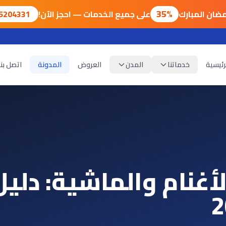
35%
ضان المبارك
على جميع الخدمات — احجز الآن!
75204331
رئيسية
خدماتنا
المدن
العروض
المدونة
اتصل بنا
لأغنام والماشية: دليل