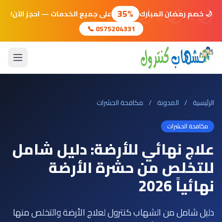
🌙
⭐
🌙
⭐
🌙
⭐
🌙
35%
🌙 خصم رمضان المبارك
على جميع الخدمات — احجز الآن!
📞 0575204331
الرئيسية
/
المدونة
/
مكافحة الحشرات
مكافحة الحشرات
علاج نهائي للأرضة: دليل شامل
للتخلص من حشرة الأرضة
نهائياً 2026
دليل شامل من الشهاب كنترول لعلاج الأرضة والتخلص منها