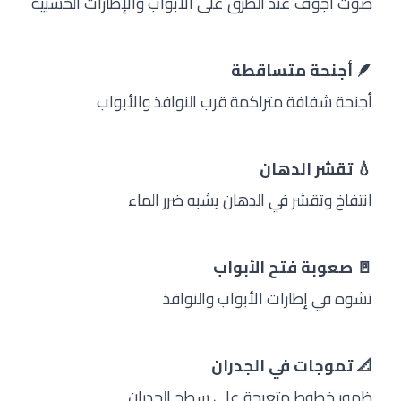
صوت أجوف عند الطرق على الأبواب والإطارات الخشبية
🪶 أجنحة متساقطة
أجنحة شفافة متراكمة قرب النوافذ والأبواب
💧 تقشر الدهان
انتفاخ وتقشر في الدهان يشبه ضرر الماء
🚪 صعوبة فتح الأبواب
تشوه في إطارات الأبواب والنوافذ
📐 تموجات في الجدران
ظهور خطوط متعرجة على سطح الجدران