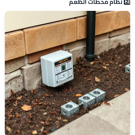
2️⃣ نظام محطات الطُعم