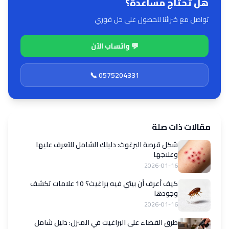
هل تحتاج مساعدة؟
تواصل مع خبرائنا للحصول على حل فوري
💬 واتساب الآن
📞 0575204331
مقالات ذات صلة
شكل قرصة البرغوث: دليلك الشامل للتعرف عليها
وعلاجها
2026-01-16
كيف أعرف أن بيتي فيه براغيث؟ 10 علامات تكشف
وجودها
2026-01-16
طرق القضاء على البراغيث في المنزل: دليل شامل