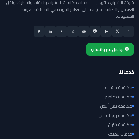
شركة الشهاب كنترول — خدمات مكافحة الحشرات والآفات والتنظيف ونقل
العفش والصيانة المنزلية بأعلى معايير الجودة في المملكة العربية
السعودية.
P
in
R
♫
@
📷
▶
𝕏
f
💬 تواصل عبر واتساب
خدماتنا
مكافحة حشرات
مكافحة صراصير
مكافحة نمل أبيض
مكافحة بق الفراش
مكافحة فئران
خدمات تنظيف