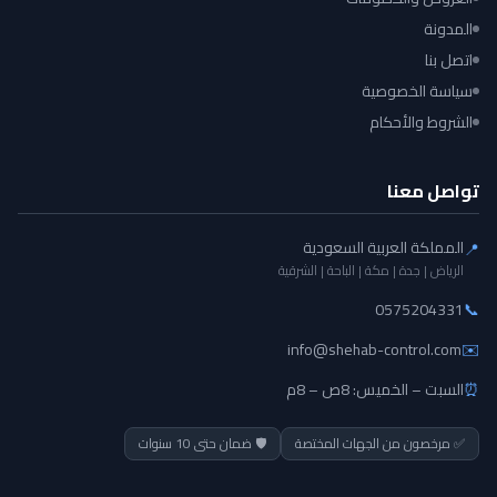
المدونة
اتصل بنا
سياسة الخصوصية
الشروط والأحكام
تواصل معنا
المملكة العربية السعودية
📍
الرياض | جدة | مكة | الباحة | الشرقية
0575204331
📞
info@shehab-control.com
✉️
⏰
السبت – الخميس: 8ص – 8م
✅ مرخصون من الجهات المختصة
🛡️ ضمان حتى 10 سنوات