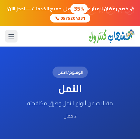
🌙
⭐
🌙
⭐
🌙
⭐
🌙
35%
🌙 خصم رمضان المبارك
على جميع الخدمات — احجز الآن!
📞 0575204331
الوسوم
/
النمل
النمل
مقالات عن أنواع النمل وطرق مكافحته
2 مقال