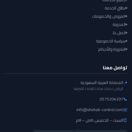
نطاق الخدمة
العروض والخصومات
المدونة
اتصل بنا
سياسة الخصوصية
الشروط والأحكام
تواصل معنا
المملكة العربية السعودية
📍
الرياض | جدة | مكة | الباحة | الشرقية
0575204331
📞
info@shehab-control.com
✉️
⏰
السبت – الخميس: 8ص – 8م