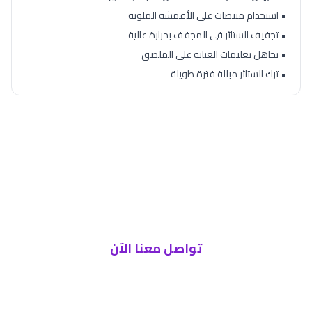
• استخدام مبيضات على الأقمشة الملونة
• تجفيف الستائر في المجفف بحرارة عالية
• تجاهل تعليمات العناية على الملصق
• ترك الستائر مبللة فترة طويلة
هل تحتاج تنظيف احترافي للستائر
والمفروشات؟
فريق الشهاب كنترول متخصص في تنظيف جميع
أنواع الأقمشة
تواصل معنا الآن