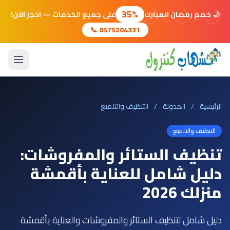
🌙
⭐
🌙
⭐
🌙
⭐
🌙
35%
🌙 خصم رمضان المبارك
على جميع الخدمات — احجز الآن!
📞 0575204331
الرئيسية
/
المدونة
/
التنظيف والتلميع
التنظيف والتلميع
تنظيف الستائر والمفروشات:
دليل شامل للعناية بأقمشة
منزلك 2026
دليل شامل لتنظيف الستائر والمفروشات والعناية بأقمشة