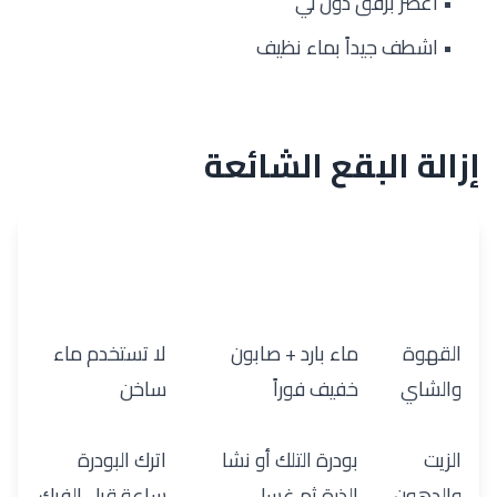
• اعصر برفق دون لي
• اشطف جيداً بماء نظيف
إزالة البقع الشائعة
نوع
طريقة الإزالة
نصائح إضافية
البقعة
القهوة
ماء بارد + صابون
لا تستخدم ماء
والشاي
خفيف فوراً
ساخن
الزيت
بودرة التلك أو نشا
اترك البودرة
والدهون
الذرة ثم غسل
ساعة قبل الفرك